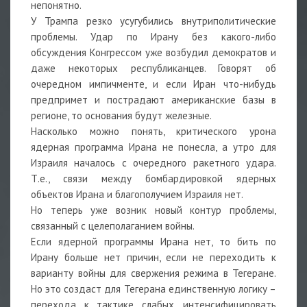
непонятно.
У Трампа резко усугубились внутриполитические
проблемы. Удар по Ирану без какого-либо
обсуждения Конгрессом уже возбудил демократов и
даже некоторых республиканцев. Говорят об
очередном импичменте, и если Иран что-нибудь
предпримет и пострадают американские базы в
регионе, то основания будут железные.
Насколько можно понять, критического урона
ядерная программа Ирана не понесла, а утро для
Израиля началось с очередного ракетного удара.
Т.е., связи между бомбардировкой ядерных
объектов Ирана и благополучием Израиля нет.
Но теперь уже возник новый контур проблемы,
связанный с целеполаганием войны.
Если ядерной программы Ирана нет, то бить по
Ирану больше нет причин, если не переходить к
варианту войны для свержения режима в Тегеране.
Но это создаст для Тегерана единственную логику –
перехода к тактике слабых, интенсифицировать