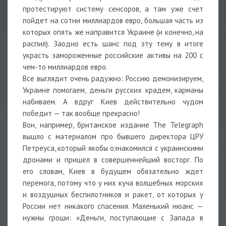
протестируют систему сенсоров, а там уже счет
пойдет на сотни миллиардов евро, большая часть из
которых опять же направится Украине (и конечно, на
распил). Заодно есть шанс под эту тему в итоге
украсть замороженные российские активы на 200 с
чем-то миллиардов евро.
Все выглядит очень радужно: Россию демонизируем,
Украине помогаем, деньги русских крадем, карманы
набиваем. А вдруг Киев действительно чудом
победит — так вообще прекрасно!
Вон, например, британское издание The Telegraph
вышло с материалом про бывшего директора ЦРУ
Петреуса, который якобы ознакомился с украинскими
дронами и пришел в совершеннейший восторг. По
его словам, Киев в будущем обязательно ждет
перемога, потому что у них куча волшебных морских
и воздушных беспилотников и ракет, от которых у
России нет никакого спасения. Маленький нюанс —
нужны гроши: «Деньги, поступающие с Запада в