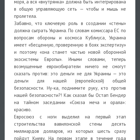
моря, а вся «внутрянка» должна быть интегрирована
в общую управляющую сеть — чтобы и мышь не
пролетела.
Забавно, что ключевую роль в создании «стены»
должна сыграть Украина. По словам комиссара ЕС по
вопросам обороны и космоса Кублиуса, Украина
имеет «бесценную, проверенную в боях экспертизу»
и поэтому «она станет частью новой оборонной
экосистемы Европы». Иными словами, теперь
возмущенные евроизбиратели ничего не смогут
сказать против: это деньги не для Украины — это
деньги для нашей (европейской) общей
безопасности. Ну-ка, поднимите руку, кто против
нашей безопасности?! Как сказал бы Остап Бендер
на тайном заседании «Союза меча и орала»:
красиво.
Евросоюз с ноги выделил на первый этап
строительства вавилонской стены десять
миллиардов долларов, из которых шесть сразу
пойдут Киеву. На первом этапе в течение года