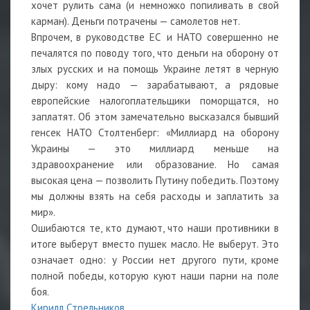
хочет рулить сама (и немножко попиливать в свой
карман). Деньги потрачены — самолетов нет.
Впрочем, в руководстве ЕС и НАТО совершенно не
печалятся по поводу того, что деньги на оборону от
злых русских и на помощь Украине летят в черную
дыру: кому надо — зарабатывают, а рядовые
европейские налогоплательщики поморщатся, но
заплатят. Об этом замечательно высказался бывший
генсек НАТО Столтенберг: «Миллиард на оборону
Украины — это миллиард меньше на
здравоохранение или образование. Но самая
высокая цена — позволить Путину победить. Поэтому
мы должны взять на себя расходы и заплатить за
мир».
Ошибаются те, кто думают, что наши противники в
итоге выберут вместо пушек масло. Не выберут. Это
означает одно: у России нет другого пути, кроме
полной победы, которую куют наши парни на поле
боя.
Кирилл Стрельников