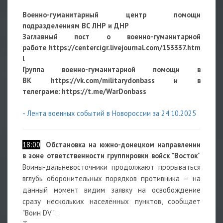
Военно-гуманитарный центр помощи
подразделениям ВС ЛНР и ДНР
Заглавный пост о военно-гуманитарной
работе
https://centercigr.livejournal.com/153337.htm
l
Группа военно-гуманитарной помощи в
ВК https://vk.com/militarydonbass и в
телеграме: https://t.me/WarDonbass
- Лента военных событий в Новороссии за 24.10.2025
18:00
Обстановка на южно-донецком направлении
в зоне ответственности группировки войск "Восток
"
Воины-дальневосточники продолжают прорываться
вглубь оборонительных порядков противника — на
данный момент видим заявку на освобождение
сразу нескольких населённых пунктов, сообщает
"Воин DV":