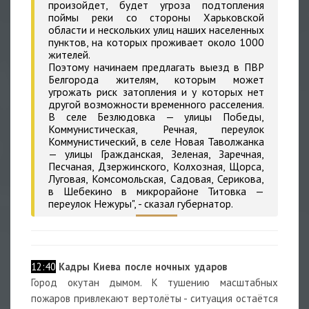
произойдет, будет угроза подтопления
поймы реки со стороны Харьковской
области и нескольких улиц наших населенных
пунктов, на которых проживает около 1000
жителей.
Поэтому начинаем предлагать выезд в ПВР
Белгорода жителям, которым может
угрожать риск затопления и у которых нет
другой возможности временного расселения.
В селе Безлюдовка — улицы Победы,
Коммунистическая, Речная, переулок
Коммунистический, в селе Новая Таволжанка
— улицы Гражданская, Зеленая, Заречная,
Песчаная, Дзержинского, Колхозная, Щорса,
Луговая, Комсомольская, Садовая, Серикова,
в Шебекино в микрорайоне Титовка —
переулок Нежуры", - сказал губернатор.
12:40
Кадры Киева после ночных ударов
Город окутан дымом. К тушению масштабных
пожаров привлекают вертолёты - ситуация остаётся