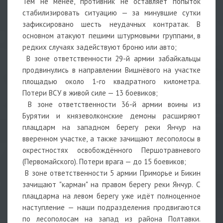
Тем не менее, противник не оставляет попыток
стабилизировать ситуацию — за минувшие сутки
зафиксировано шесть неудачных контратак. В
основном атакуют пешими штурмовыми группами, в
редких случаях задействуют броню или авто;
В зоне ответственности 29-й армии забайкальцы
продвинулись в направлении Вишнёвого на участке
площадью около 1-го квадратного километра.
Потери ВСУ в живой силе — 13 боевиков;
В зоне ответственности 36-й армии воины из
Бурятии и князеволконские демоны расширяют
плацдарм на западном берегу реки Янчур на
вверенном участке, а также зачищают лесополосы в
окрестностях освобождённого Першотравневого
(Первомайского). Потери врага — до 15 боевиков;
В зоне ответственности 5 армии Приморье и Бикин
зачищают "карман" на правом берегу реки Янчур. С
плацдарма на левом берегу уже идёт полноценное
наступление — наши подразделения продвигаются
по лесополосам на запад из района Полтавки.