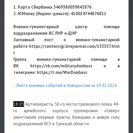
1. Карта Сбербанка 5469380039842876
2. ЮMoney (Яндекс-деньги):
410014744876811
Военно-гуманитарный центр помощи
подразделениям ВС ЛНР и ДНР
Заглавный пост о военно-гуманитарной
работе
https://centercigr.livejournal.com/153337.htm
l
Группа военно-гуманитарной помощи в
ВК https://vk.com/militarydonbass и в
телеграме: https://t.me/WarDonbass
- Лента военных событий в Новороссии за 19.02.2026
18:05
Артиллеристы 30-го мотострелкового полка 44-
го армейского корпуса группировки «Север»
уничтожили опорные пункты, блиндажи и живую силу
подразделений ВСУ в
Сумской области