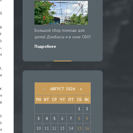
й
а
Большой сбор помощи для
т
детей Донбасса и в зоне СВО!
о
Подробнее
,
и
,
ы
х
«
АВГУСТ 2026 »
и
ПН
ВТ
СР
ЧТ
ПТ
СБ
ВС
а
1
2
о
3
4
5
6
7
8
9
о
10
11
12
13
14
15
16
и