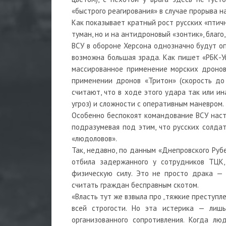
«быстрого реагирования» в случае прорыва н
Как показывает кратный рост русских «птич
туман, но и на антидроновый «зонтик», благо,
ВСУ в обороне Херсона однозначно будут опи
возможна большая зрада. Как пишет «РБК-Ук
массированное применение морских дронов 
применении дронов «Тритон» (скорость до 1
считают, что в ходе этого удара так или и
угроз) и сложности с оперативным маневром.
Особенно беспокоят командование ВСУ настр
подразумевая под этим, что русских солда
«людоловов».
Так, недавно, по данным «Днепровского Руб
отбила задержанного у сотрудников ТЦК
физическую силу. Это не просто драка — 
считать граждан бесправным скотом.
«Власть тут же взвыла про „тяжкие преступле
всей строгости. Но эта истерика — лиш
организованного сопротивления. Когда лю