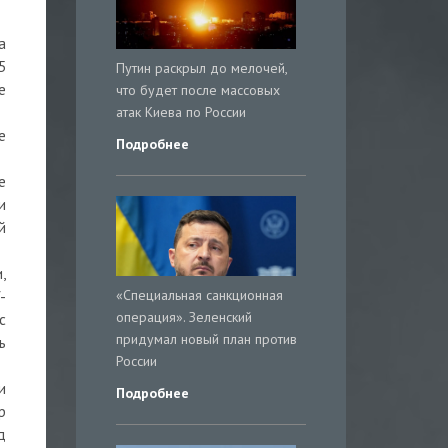
а
5
Путин раскрыл до мелочей,
е
что будет после массовых
атак Киева по России
е
Подробнее
е
и
й
,
«Специальная санкционная
-
операция». Зеленский
с
придумал новый план против
ь
России
и
Подробнее
р
д