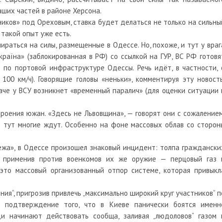
аших частей в районе Херсона.
ников» под Ореховым, ставка будет делаться не только на сильны
 такой опыт уже есть.
раться на силы, размещенные в Одессе. Но, похоже, и тут у враг
раїна» (заблокированная в РФ) со ссылкой на ГУР, ВС РФ готовя
по портовой инфраструктуре Одессы. Речь идёт, в частности, 
00 км/ч). Говорящие головы «неньки», комментируя эту новость
наче у ВСУ возникнет «временный паралич» (для оценки ситуации 
оения южан. «Здесь не Львовщина», — говорят они с сожалением
т тут многие ждут. Особенно на фоне массовых облав со сторон
ежа», в Одессе произошел знаковый инцидент: толпа граждански
, применив против военкомов их же оружие — перцовый газ 
это массовый организованный отпор системе, которая привыкл
ния“, пригрозив привлечь „максимально широкий круг участников“ п
ь подтверждение того, что в Киеве панически боятся именн
ди начинают действовать сообща, заливая „людоловов“ газом 