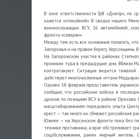
В зоне ответственности ГрВ «Днепр», по ср
кажется «спокойной». В сводке нашего Мино
военнослужащих ВСУ, 16 автомобилей, скл
фронта «северян».
Между тем есть все основания полагать, чт
Запорожья и на правом берегу Херсонщины. Во
На Запорожском участке в районах Степног
проникли туда в предыдущие дни. Вблизи М
контратакуют. Ситуация видится тяжелой 
действуют многочисленные «птахи Мадьяра»
Однако 18 февраля представитель украинск
сообщил, что российские войска в последн
дронов по позициям ВСУ в районе Орехова. 
масштабированием передового опыта Центр
крест — так много их сбивают российские ра
Южнее — на Херсонском фронте пока без пе
технике противника, а враг обстреливает г
соцобслуживания, ранен мирный житель.