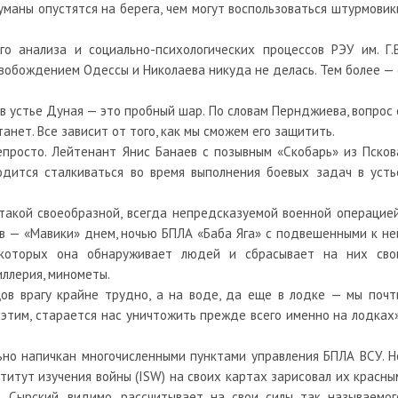
аны опустятся на берега, чем могут воспользоваться штурмовик
о анализа и социально-психологических процессов РЭУ им. Г.В
вобождением Одессы и Николаева никуда не делась. Тем более — 
 в устье Дуная — это пробный шар. По словам Пернджиева, вопрос 
нет. Все зависит от того, как мы сможем его защитить.
епросто. Лейтенант Янис Банаев с позывным «Скобарь» из Псков
одится сталкиваться во время выполнения боевых задач в усть
такой своеобразной, всегда непредсказуемой военной операцией
в — «Мавики» днем, ночью БПЛА «Баба Яга» с подвешенными к не
которых она обнаруживает людей и сбрасывает на них сво
иллерия, минометы.
ов врагу крайне трудно, а на воде, да еще в лодке — мы почт
 этим, старается нас уничтожить прежде всего именно на лодках»
ьно напичкан многочисленными пунктами управления БПЛА ВСУ. Н
ститут изучения войны (ISW) на своих картах зарисовал их красны
о. Сырский, видимо, рассчитывает на свои силы так называемог