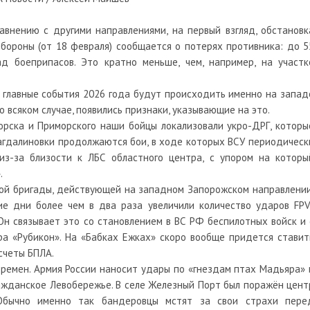
авнению с другими направлениями, на первый взгляд, обстановк
бороны (от 18 февраля) сообщается о потерях противника: до 5
ад боеприпасов. Это кратно меньше, чем, например, на участк
о главные события 2026 года будут происходить именно на запад
 всяком случае, появились признаки, указывающие на это.
орска и Приморского наши бойцы локализовали укро-ДРГ, которы
агдалиновки продолжаются бои, в ходе которых ВСУ периодическ
из-за близости к ЛБС областного центра, с упором на которы
.
ой бригады, действующей на западном Запорожском направлении
ие дни более чем в два раза увеличили количество ударов FPV
Он связывает это со становлением в ВС РФ беспилотных войск и 
а «Рубикон». На «Бабках Ежках» скоро вообще придется ставит
счеты БПЛА.
ремен. Армия России наносит удары по «гнездам птах Мадьяра» 
ражданское Левобережье. В селе Железный Порт был поражён цент
 Обычно именно так бандеровцы мстят за свои страхи пере