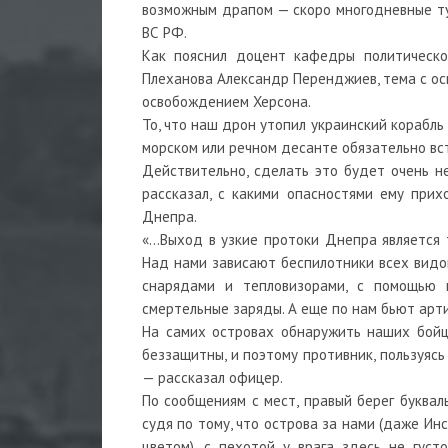
возможным драпом — скоро многодневные тум
ВС РФ.
Как пояснил доцент кафедры политическог
Плеханова Александр Перенджиев, тема с ос
освобождением Херсона.
То, что наш дрон утопил украинский корабль
морском или речном десанте обязательно вста
Действительно, сделать это будет очень н
рассказал, с какими опасностями ему прих
Днепра.
«…Выход в узкие протоки Днепра является 
Над нами зависают беспилотники всех видо
снарядами и тепловизорами, с помощью 
смертельные заряды. А еще по нам бьют арт
На самих островах обнаружить наших бойц
беззащитны, и поэтому противник, пользуясь
— рассказал офицер.
По сообщениям с мест, правый берег буквал
судя по тому, что острова за нами (даже Ин
цветом), с пехотой у врага здесь не густ