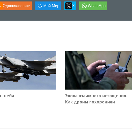
Одноклассники
Мой Мир
X
WhatsApp
н неба
Эпоха взаимного истощения.
Как дроны похоронили
военное превосходство