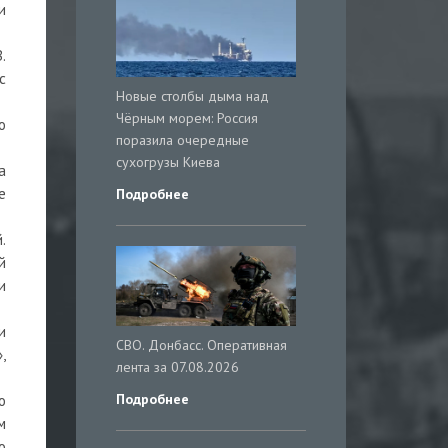
и
.
с
Новые столбы дыма над
Чёрным морем: Россия
о
поразила очередные
сухогрузы Киева
а
е
Подробнее
.
й
и
и
СВО. Донбасс. Оперативная
,
лента за 07.08.2026
Подробнее
о
м
о