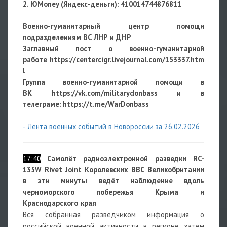
2. ЮMoney (Яндекс-деньги):
410014744876811
Военно-гуманитарный центр помощи
подразделениям ВС ЛНР и ДНР
Заглавный пост о военно-гуманитарной
работе
https://centercigr.livejournal.com/153337.htm
l
Группа военно-гуманитарной помощи в
ВК https://vk.com/militarydonbass и в
телеграме: https://t.me/WarDonbass
- Лента военных событий в Новороссии за 26.02.2026
17:40
Самолёт радиоэлектронной разведки RC-
135W Rivet Joint Королевских ВВС Великобритании
в эти минуты ведёт наблюдение вдоль
черноморского побережья Крыма и
Краснодарского края
Вся собранная разведчиком информация о
российской военной активности в регионе затем