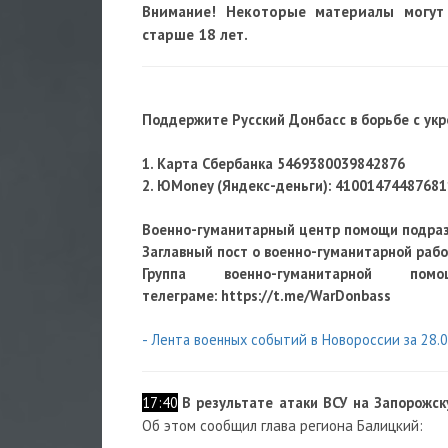
Внимание! Некоторые материалы могут
старше 18 лет.
Поддержите Русский Донбасс в борьбе с ук
1. Карта Сбербанка 5469380039842876
2. ЮMoney (Яндекс-деньги):
41001474487681
Военно-гуманитарный центр помощи подра
Заглавный пост о военно-гуманитарной раб
Группа военно-гуманитарной по
телеграме: https://t.me/WarDonbass
- Лента военных событий в Новороссии за 28.
17:40
В результате атаки ВСУ на Запорожс
Об этом сообщил глава региона Балицкий: