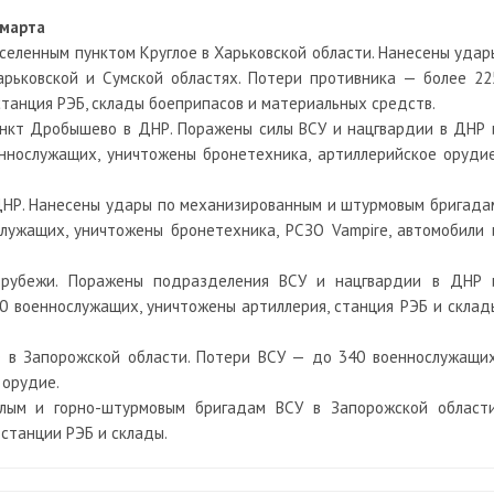
 марта
аселенным пунктом Круглое в Харьковской области. Нанесены удар
рьковской и Сумской областях. Потери противника — более 22
станция РЭБ, склады боеприпасов и материальных средств.
ункт Дробышево в ДНР. Поражены силы ВСУ и нацгвардии в ДНР 
ннослужащих, уничтожены бронетехника, артиллерийское орудие
 ДНР. Нанесены удары по механизированным и штурмовым бригада
лужащих, уничтожены бронетехника, РСЗО Vampire, автомобили 
е рубежи. Поражены подразделения ВСУ и нацгвардии в ДНР 
0 военнослужащих, уничтожены артиллерия, станция РЭБ и склад
е в Запорожской области. Потери ВСУ — до 340 военнослужащих
 орудие.
лым и горно-штурмовым бригадам ВСУ в Запорожской области
станции РЭБ и склады.