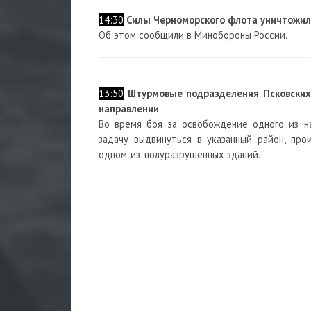
14:30
Силы Черноморского флота уничтожил
Об этом сообщили в Минобороны России.
13:50
Штурмовые подразделения Псковских
направлении
Во время боя за освобождение одного из на
задачу выдвинуться в указанный район, про
одном из полуразрушенных зданий.