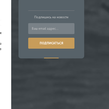
Подпишись на новости
м
а
в