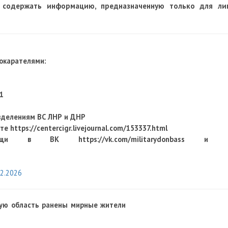
 содержать информацию, предназначенную только для ли
рокарателями:
1
зделениям ВС ЛНР и ДНР
оте
https://centercigr.livejournal.com/153337.html
мощи в ВК https://vk.com/militarydonbass и 
02.2026
кую область ранены мирные жители