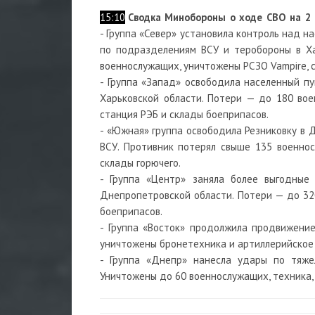
15:10
Сводка Минобороны о ходе СВО на 2
- Группа «Север» установила контроль над н
по подразделениям ВСУ и теробороны в Ха
военнослужащих, уничтожены РСЗО Vampire, 
- Группа «Запад» освободила населенный п
Харьковской области. Потери — до 180 вое
станция РЭБ и склады боеприпасов.
- «Южная» группа освободила Резниковку в
ВСУ. Противник потерял свыше 135 военнос
склады горючего.
- Группа «Центр» заняла более выгодны
Днепропетровской области. Потери — до 32
боеприпасов.
- Группа «Восток» продолжила продвижени
уничтожены бронетехника и артиллерийское
- Группа «Днепр» нанесла удары по тяже
Уничтожены до 60 военнослужащих, техника, 