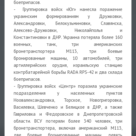
боеприпасов.
- Группировка войск «Юг» нанесла поражение
украинским формированиям у Дружковки,
Александровки, Белокузьминовки, Славянска,
Алексево-Дружковки, Николайполья и
Константиновки в ДНР. Украина потеряла более 160
военных, танк, три американских
бронетранспортера М113, три боевые
бронированные машины, 10 автомобилей, три
артиллерийских орудия, израильскую станцию
контрбатарейной борьбы RADA RPS-42 и два склада
боеприпасов.
- Группировка войск «Центр» поразила украинские
подразделения у населенных пунктов
Ноовалександровка, Торское, Новогригоровка,
Василевка, Шевченко и Белицкое в ДНР, а также
Гавриловка и Федоровское в Днепропетровской
области. ВСУ потеряли более 340 человек, три
бронетранспортера, включая американский М113,
две боевые бронированные машины, девять