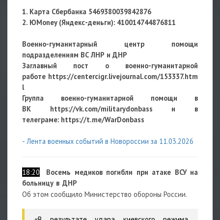
1. Карта Сбербанка 5469380039842876
2. ЮMoney (Яндекс-деньги):
410014744876811
Военно-гуманитарный центр помощи
подразделениям ВС ЛНР и ДНР
Заглавный пост о военно-гуманитарной
работе
https://centercigr.livejournal.com/153337.htm
l
Группа военно-гуманитарной помощи в
ВК https://vk.com/militarydonbass и в
телеграме: https://t.me/WarDonbass
- Лента военных событий в Новороссии за 11.03.2026
18:20
Восемь медиков погибли при атаке ВСУ на
больницу в ДНР
Об этом сообщило Министерство обороны России.
«В результате удара киевского режима