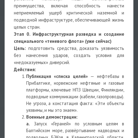
преимущества, включая способность нанести
неприемлемый ущерб критической наземной и
подводной инфраструктуре, обеспечивающей жизнь
целых стран.
Этап 0. Инфраструктурная разведка и создание
специального «теневого флота» (уже сейчас)
Цель:
подготовить средства, доказать уязвимость
без нанесения ударов, создать условия для
«недоказуемых» диверсий.
Действия:
Публикация «списка целей»
— нефтебазы в
Прибалтике, норвежские нефтяные и газовые
платформы, ключевые НПЗ Швеции, Финляндии,
подводные коммуникации (кабели, газопроводы).
Не угроза, а констатация факта: «Эти объекты
уязвимы, и мы это знаем».
Военные демонстрации:
a.
Запуск «Гераней» по условным целям в
Балтийском море, развёртывание надводных и
подводных БЭКов в Калиниградской области,