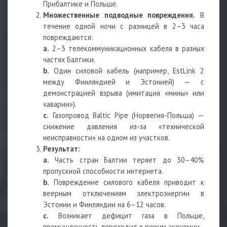
Прибалтике и Польше.
Множественные подводные повреждения.
В
течение одной ночи с разницей в 2–3 часа
повреждаются:
a.
2–3 телекоммуникационных кабеля в разных
частях Балтики.
b.
Один силовой кабель (например, EstLink 2
между Финляндией и Эстонией) — с
демонстрацией взрыва (имитация «мины» или
«аварии»).
c.
Газопровод Baltic Pipe (Норвегия-Польша) —
снижение давления из-за «технической
неисправности» на одном из участков.
Результат:
a.
Часть стран Балтии теряет до 30–40%
пропускной способности интернета.
b.
Повреждение силового кабеля приводит к
веерным отключениям электроэнергии в
Эстонии и Финляндии на 6–12 часов.
c.
Возникает дефицит газа в Польше,
промышленность переходит в режим экономии.