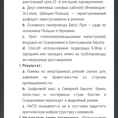
длительный срок (3–6 месяцев) одновременно:
a.
Двух ключевых силовых кабелей (Финляндия-
Эстония, Швеция-Польша) — гарантированный
дефицит электроэнергии в регионе.
b.
Основного газопровода Baltic Pipe — удар по
экономике Польши и Германии.
c.
Трёх телекоммуникационных магистралей,
ведущих из Скандинавии в Центральную Европу.
d.
Способ: использование подводных БЭКов с
зарядами или закладка «мин» на трубопроводы,
активируемых дистанционно.
Результат:
a.
Паника на энергорынках, резкий скачок цен,
давление на правительства со стороны
промышленности.
b.
Цифровой хаос в Северной Европе: банки,
логистика и госсервисы стран Балтии и
Скандинавии переходят в аварийный режим.
c.
НАТО оказывпется не в состояни защитить
критическую инфраструктуру союзников.
Ультиматум через посредника:
«Прекращение