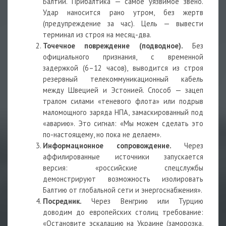
Балтии. Прибалтика — самое уязвимое звено.
Удар наносится рано утром, без жертв
(предупреждение за час). Цель — вывести
терминал из строя на месяц-два.
Точечное повреждение (подводное).
Без
официального признания, с временной
задержкой (6–12 часов), выводится из строя
резервный телекоммуникационный кабель
между Швецией и Эстонией. Способ — зацеп
тралом силами «теневого флота» или подрыв
маломощного заряда НПА, замаскированный под
«аварию». Это сигнал: «Мы можем сделать это
по-настоящему, но пока не делаем».
Информационное сопровождение.
Через
аффилированные источники запускается
версия: «российские спецслужбы
демонстрируют возможность изолировать
Балтию от глобальной сети и энергоснабжения».
Посредник.
Через Венгрию или Турцию
доводим до европейских столиц требование:
«Остановите эскалацию на Украине (заморозка,