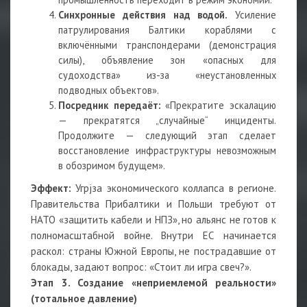
Синхронные действия над водой.
Усиление
патрулирования Балтики кораблями с
включёнными транспондерами (демонстрация
силы), объявление зон «опасных для
судоходства» из-за «неустановленных
подводных объектов».
Посредник передаёт:
«Прекратите эскалацию
— прекратятся „случайные“ инциденты.
Продолжите — следующий этап сделает
восстановление инфраструктуры невозможным
в обозримом будущем».
Эффект:
Угрjза экономического коллапса в регионе.
Правительства Прибалтики и Польши требуют от
НАТО «защитить кабели и НПЗ», но альянс не готов к
полномасштабной войне. Внутри ЕС начинается
раскол: страны Южной Европы, не пострадавшие от
блокады, задают вопрос: «Стоит ли игра свеч?».
Этап 3. Создание «неприемлемой реальности»
(тотальное давление)