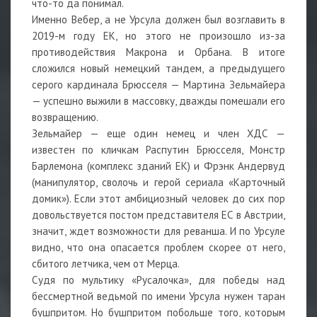
что-то да понимал.
Именно Вебер, а не Урсула должен был возглавить в
2019-м году ЕК, но этого не произошло из-за
противодействия Макрона и Орбана. В итоге
сложился новый немецкий тандем, а предыдущего
серого кардинала Брюсселя — Мартина Зельмайера
— успешно выжили в массовку, дважды помешали его
возвращению.
Зельмайер — еще один немец и член ХДС —
известен по кличкам Распутин Брюсселя, Монстр
Барлемона (комплекс зданий ЕК) и Фрэнк Андервуд
(манипулятор, сволочь и герой сериала «Карточный
домик»). Если этот амбициозный человек до сих пор
довольствуется постом представителя ЕС в Австрии,
значит, ждет возможности для реванша. И по Урсуле
видно, что она опасается проблем скорее от него,
сбитого летчика, чем от Мерца.
Судя по мультику «Русалочка», для победы над
бессмертной ведьмой по имени Урсула нужен таран
бушпритом. Но бушпритом побольше того, которым