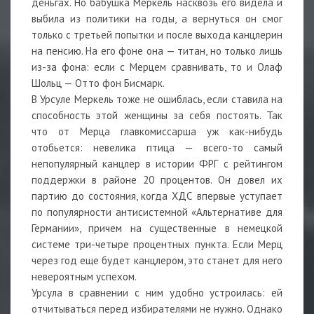
деньгах. Но бабушка Меркель насквозь его видела и
выбила из политики на годы, а вернуться он смог
только с третьей попытки и после выхода канцлерин
на пенсию. На его фоне она — титан, но только лишь
из-за фона: если с Мерцем сравнивать, то и Олаф
Шольц — Отто фон Бисмарк.
В Урсуле Меркель тоже не ошиблась, если ставила на
способность этой женщины за себя постоять. Так
что от Мерца главкомиссарша уж как-нибудь
отобьется: невелика птица — всего-то самый
непопулярный канцлер в истории ФРГ с рейтингом
поддержки в районе 20 процентов. Он довел их
партию до состояния, когда ХДС впервые уступает
по популярности антисистемной «Альтернативе для
Германии», причем на существенные в немецкой
системе три-четыре процентных пункта. Если Мерц
через год еще будет канцлером, это станет для него
невероятным успехом.
Урсула в сравнении с ним удобно устроилась: ей
отчитываться перед избирателями не нужно. Однако