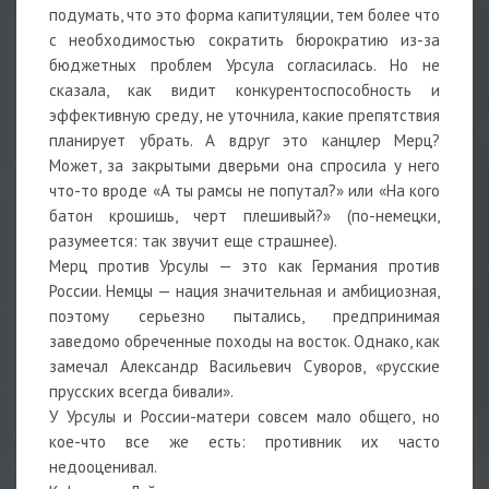
подумать, что это форма капитуляции, тем более что
с необходимостью сократить бюрократию из-за
бюджетных проблем Урсула согласилась. Но не
сказала, как видит конкурентоспособность и
эффективную среду, не уточнила, какие препятствия
планирует убрать. А вдруг это канцлер Мерц?
Может, за закрытыми дверьми она спросила у него
что-то вроде «А ты рамсы не попутал?» или «На кого
батон крошишь, черт плешивый?» (по-немецки,
разумеется: так звучит еще страшнее).
Мерц против Урсулы — это как Германия против
России. Немцы — нация значительная и амбициозная,
поэтому серьезно пытались, предпринимая
заведомо обреченные походы на восток. Однако, как
замечал Александр Васильевич Суворов, «русские
прусских всегда бивали».
У Урсулы и России-матери совсем мало общего, но
кое-что все же есть: противник их часто
недооценивал.