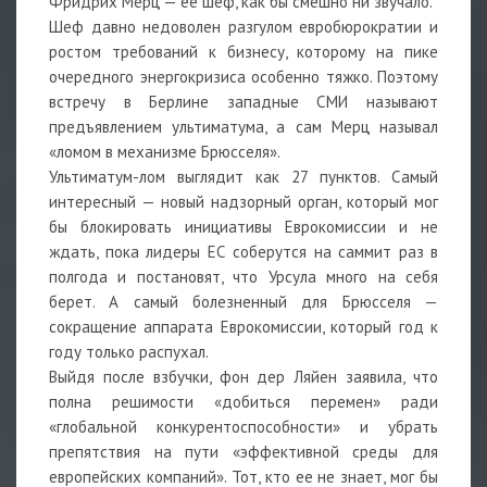
Фридрих Мерц — ее шеф, как бы смешно ни звучало.
Шеф давно недоволен разгулом евробюрократии и
ростом требований к бизнесу, которому на пике
очередного энергокризиса особенно тяжко. Поэтому
встречу в Берлине западные СМИ называют
предъявлением ультиматума, а сам Мерц называл
«ломом в механизме Брюсселя».
Ультиматум-лом выглядит как 27 пунктов. Самый
интересный — новый надзорный орган, который мог
бы блокировать инициативы Еврокомиссии и не
ждать, пока лидеры ЕС соберутся на саммит раз в
полгода и постановят, что Урсула много на себя
берет. А самый болезненный для Брюсселя —
сокращение аппарата Еврокомиссии, который год к
году только распухал.
Выйдя после взбучки, фон дер Ляйен заявила, что
полна решимости «добиться перемен» ради
«глобальной конкурентоспособности» и убрать
препятствия на пути «эффективной среды для
европейских компаний». Тот, кто ее не знает, мог бы