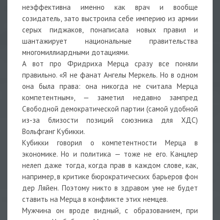
неэффективна именно как врач и вообще
созидатель, зато выстроила себе империю из армии
серых пиджаков, понаписала новых правил и
шантажирует национальные правительства
многомиллиардными дотациями.
А вот про Фридриха Мерца сразу все поняли
правильно. «Я не фанат Ангелы Меркель. Но в одном
она была права: она никогда не считала Мерца
компетентным», — заметил недавно зампред
Свободной демократической партии (самой удобной
из-за близости позиций союзника для ХДС)
Вольфганг Кубикки.
Кубикки говорил о компетентности Мерца в
экономике. Но и политика — тоже не его. Канцлер
нелеп даже тогда, когда прав в каждом слове, как,
например, в критике бюрократических барьеров фон
дер Ляйен. Поэтому никто в здравом уме не будет
ставить на Мерца в конфликте этих немцев.
Мужчина он вроде видный, с образованием, при