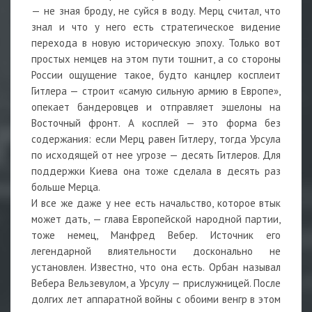
— не зная броду, не суйся в воду. Мерц считал, что
знал и что у него есть стратегическое видение
перехода в новую историческую эпоху. Только вот
простых немцев на этом пути тошнит, а со стороны
России ощущение такое, будто канцлер косплеит
Гитлера — строит «самую сильную армию в Европе»,
опекает бандеровцев и отправляет эшелоны на
Восточный фронт. А косплей — это форма без
содержания: если Мерц равен Гитлеру, тогда Урсула
по исходящей от нее угрозе — десять Гитлеров. Для
поддержки Киева она тоже сделала в десять раз
больше Мерца.
И все же даже у нее есть начальство, которое втык
может дать, — глава Европейской народной партии,
тоже немец, Манфред Вебер. Источник его
легендарной влиятельности досконально не
установлен. Известно, что она есть. Орбан называл
Вебера Вельзевулом, а Урсулу — прислужницей. После
долгих лет аппаратной войны с обоими венгр в этом