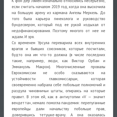
К фон дер Ляйен изначально относились несерьезно,
если считать началом 2019 год, когда она выскочила
на большую арену из кармана Ангелы Меркель. До
того была карьера гинеколога и руководство
бундесвером, который под ее рукой издыхал от
недофинансирования. Поэтому многого от нее не
ждали. И зря.
Со временем Урсула переварила всех внутренних
врагов и бывших союзников, которые посчитали,
будто она им что-то должна (в числе последних
такие, например, люди, как Виктор Орбан и
Эммануэль Макрон). Многочисленные провалы
Еврокомиссии не особо сказываются на
устойчивости главкомиссарши, которая
своевременно набрала себе побольше полномочий и
раздула чиновничьи штаты, опираясь на которые
правит. В этом ей, как в антиутопии «V — значит
вендетта», немало помогла пандемия: перепуганные
европейцы дали начальству побольше прав,
доверившись тетушке-врачу. А она оказалась