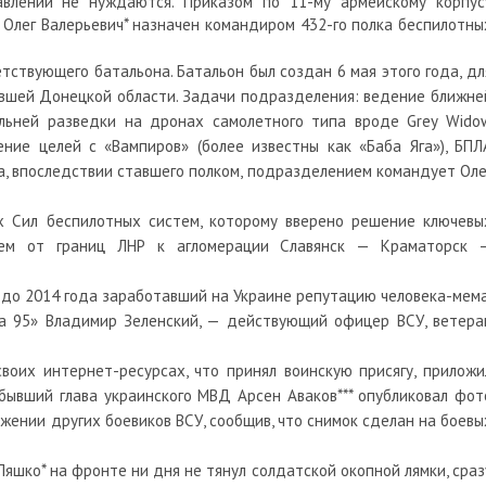
авлении не нуждаются. Приказом по 11-му армейскому корпус
 Олег Валерьевич
*
назначен командиром 432-го полка беспилотны
етствующего батальона. Батальон был создан 6 мая этого года, дл
вшей Донецкой области. Задачи подразделения: ведение ближне
льней разведки на дронах самолетного типа вроде Grey Wido
ение целей с «Вампиров» (более известны как «Баба Яга»), БПЛ
на, впоследствии ставшего полком, подразделением командует Оле
их Сил беспилотных систем, которому вверено решение ключевы
щем от границ ЛНР к агломерации Славянск — Краматорск 
 до 2014 года заработавший на Украине репутацию человека-мема
а 95»
Владимир Зеленский, — действующий офицер ВСУ, ветера
воих интернет-ресурсах, что принял воинскую присягу, приложи
бывший глава украинского МВД Арсен Аваков*** опубликовал фот
ужении других боевиков ВСУ, сообщив, что снимок сделан на боевы
 Ляшко
*
на фронте ни дня не тянул солдатской окопной лямки, сраз