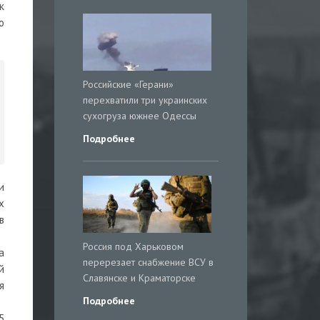
к
о
Российские «Герани»
перехватили три украинских
сухогруза южнее Одессы
Подробнее
и
х
в
Россия под Харьковом
а
перерезает снабжение ВСУ в
й
Славянске и Краматорске
я
Подробнее
5