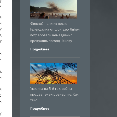
у
х
я
й
Финский политик после
w
Геленджика от фон дер Ляйен
потребовали немедленно
А
прекратить помощь Киеву
г
Подробнее
х
—
,
н
Украина на 5-й год войны
л
продаёт электроэнергию. Как
о
так?
х
Подробнее
у