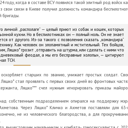
4 году, когда в составе ВСУ появился такой элитный род войск ка
з свои связи в Киеве получил должность командира беспилотног
й бригады.
о личной „располаге“ — целый приют из собак и кошек, которых
онной кухни. Но в беспилотниках он — полный ноль. Он не знает
тся от другого. Из-за такого с позволения сказать „командира“
нику. Как человек он злопамятный и мстительный. Тех бойцов,
им, Ляшко
*
грозит „отправить на штурма, или сделать с ними что
редневековый феодал, а мы его бесправные холопы»,
— цитируют
нал ТСН.
 оскорбляет старших по званию, унижает простых солдат. Сво
 Ляшко
*
стал проявлять с первых своих дней во фронтовых частя
сержанта, Ляшко
***
счел нужным игнорировать приказы майоро
 над собственным подразделением опирался на поддержку мэр
Ахметова. Через Ляшко* Кличко и Ахметов поставляли для 63-
нечно, не из человеческого благородства, а для прокручивани
.
что вышестоящим начальником у комбата- гомосексуалиста с 202