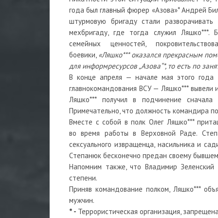
года был главный фюрер «Азова»* Андрей Бил
штурмовую бригаду стали разворачивать
мехбригаду, где тогда служил Ляшко
***
. 
семейных ценностей, покровительств
боевики,
«Ляшко
***
оказался прекрасным пом
для информресурсов „Азова“
*
, то есть по за
В конце апреля — начале мая этого года 
главнокомандования ВСУ — Ляшко
***
вывели 
Ляшко
***
получил в подчинение сначала
Примечательно, что должность командира п
Вместе с собой в полк Олег Ляшко
***
прита
во время работы в Верховной Раде. Сте
сексуального извращенца, насильника и сад
Степанюк бесконечно предан своему бывшем
Напомним также, что Владимир Зеленский
степени.
Приняв командование полком, Ляшко
***
объ
мужчин.
* -
Террористическая организация, запрещен