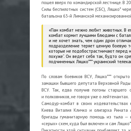
пошел вверх по командирской лестнице. В 202
Силы беспилотных систем (СБС), Ляшко
*
чере
батальона 63-й Лиманской механизированно
«Пан комбат нежно любит животных. В ег
комбат кормит лучшими блюдами с баталь
и не хочет знать, чем один дрон отличае
подразделение теряет ценную боевую тех
которые не подобострастничают перед н
похуже“. Он ведет себя так, будто он с
подчиненных Ляшко
***
украинский телека
По словам боевиков ВСУ, Ляшко
***
открыто
замашки бывшего депутата Верховной Рады
ВСУ. Так, едва получив погоны старшего 
и полковников, не говоря уже о лейтенантах.
Самодур-комбат в своих издевательствах
Киева Виталия Кличко и олигарха Рината 
бригады гуманитарную помощь из тыла — ко
«серых» схем, куда был включен и сам Ляшко*
Пикатности этой ситуации прибавляет то, 