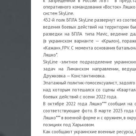
к запрещенной в России ЛГБТ
**
в предст
оперативного командования «Восток» Ляшко
систем SkyLine.
432-й полк БПЛА SkyLine развернут из соотв
ведения боевых действий на территории бы
разведки на БПЛА типа Mavic, ведение да
(в украинском варианте — «Крыло»), пораж
«Кажан», FPV. С момента основания батальо
Ляшко
*
.
SkyLine -элитное подразделение украинск
задач на Лиманском направлении, веду
Дружковка — Константиновка.
Эпатажный политик-гомосексуалист, задолго
над которым потешался со сцены «Квартал
боевых действий с осени 2022 года.
В октябре 2022 года Ляшко*** сообщил на с
соответствующие фото. В марте 2023 года 
Ляшко
***
в военной форме и с оружием, в окр
позициях под Харьковом.
Как сообщают украинские военные ресурсы,