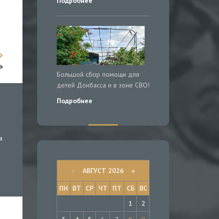
Подробнее
ь
Большой сбор помощи для
детей Донбасса и в зоне СВО!
Подробнее
я
«
АВГУСТ 2026 »
ПН
ВТ
СР
ЧТ
ПТ
СБ
ВС
1
2