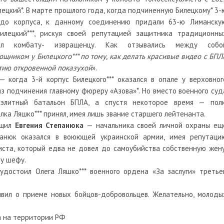
ецкий*. В марте прошлого года, когда подчиненную Билецкому* 3-
 до корпуса, к данному соединению придали 63-ю Лиманску
Билецкий
***
, рискуя своей репутацией защитника традиционны
овал комбату- извращенцу. Как отзывались между собо
ощником у Билецкого
***
по тому, как делать красивые видео с БПЛ
нятию откровенной показухой
».
— когда 3-й корпус Билецкого
***
оказался в
опале
у верховног
из подчинения главному фюреру «Азова»
*
. Но вместо военного суд
 элитный батальон БПЛА, а спустя некоторое время — полк
олка Ляшко
***
принял, имея лишь звание старшего лейтенанта.
щил
Евгения Степанюка
— начальника своей личной охраны ещ
панюк оказался в воюющей украинской армии, имея репутаци
иста, который едва не довел до самоубийства собственную жену
у шефу.
 удостоил Олега Ляшко
***
военного ордена «За заслуги» третье
явил о приеме новых бойцов-добровольцев. Желательно, молоды
а на территории РФ