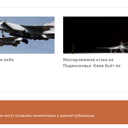
н неба
Массированная атака на
Подмосковье: Киев бьёт по
гражданской инфраструктуре
 не могут оставлять комментарии к данной публикации.