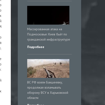
ю
ю
х
й
А
Массированная атака на
Подмосковье: Киев бьёт по
о
гражданской инфраструктуре
а
Подробнее
.
е
ю
.
й
ВС РФ взяли Бакшеевку,
продолжая взламывать
х
оборону ВСУ в Харьковской
области