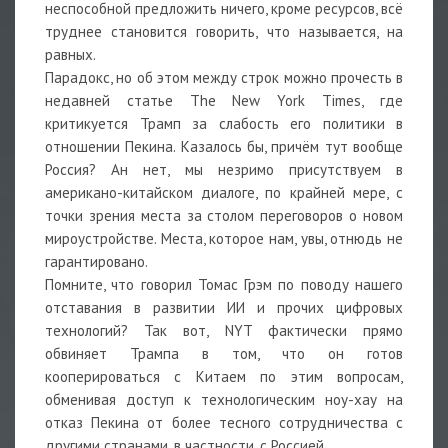
неспособной предложить ничего, кроме ресурсов, всё
труднее становится говорить, что называется, на
равных.
Парадокс, но об этом между строк можно прочесть в
недавней статье The New York Times, где
критикуется Трамп за слабость его политики в
отношении Пекина. Казалось бы, причём тут вообще
Россия? Ан нет, мы незримо присутствуем в
американо-китайском диалоге, по крайней мере, с
точки зрения места за столом переговоров о новом
мироустройстве. Места, которое нам, увы, отнюдь не
гарантировано.
Помните, что говорил Томас Грэм по поводу нашего
отставания в развитии ИИ и прочих цифровых
технологий? Так вот, NYT фактически прямо
обвиняет Трампа в том, что он готов
кооперироваться с Китаем по этим вопросам,
обменивая доступ к технологическим ноу-хау на
отказ Пекина от более тесного сотрудничества с
другими странами, в частности, с Россией.