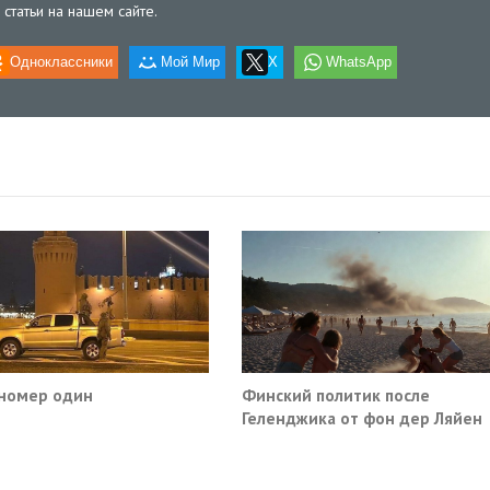
статьи на нашем сайте.
Одноклассники
Мой Мир
X
WhatsApp
номер один
Финский политик после
Геленджика от фон дер Ляйен
потребовали немедленно
прекратить помощь Киеву