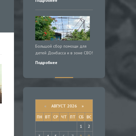
Подробнее
Большой сбор помощи для
детей Донбасса и в зоне СВО!
Подробнее
«
АВГУСТ 2026 »
ПН
ВТ
СР
ЧТ
ПТ
СБ
ВС
1
2