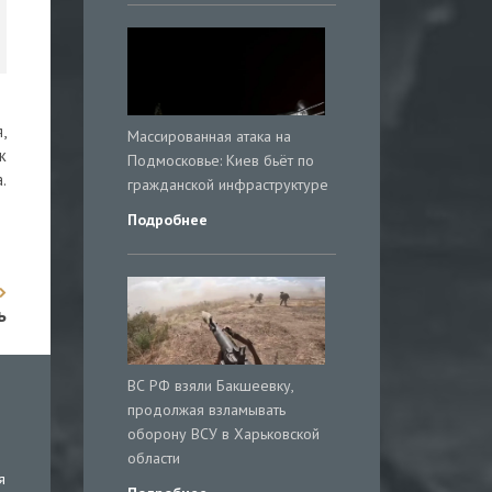
,
Массированная атака на
к
Подмосковье: Киев бьёт по
.
гражданской инфраструктуре
Подробнее
ь
ВС РФ взяли Бакшеевку,
продолжая взламывать
оборону ВСУ в Харьковской
области
я