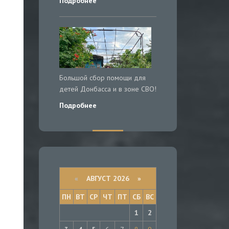
Подробнее
Большой сбор помощи для
детей Донбасса и в зоне СВО!
Подробнее
«
АВГУСТ 2026 »
ПН
ВТ
СР
ЧТ
ПТ
СБ
ВС
1
2