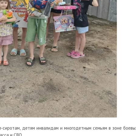
м-сиротам, детям инвалидам и многодетным семьям в зоне боевы
асса и СВО.