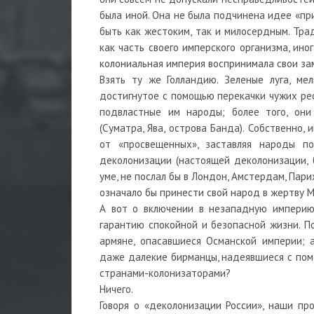
была иной. Она не была подчинена идее «пр
быть как жестоким, так и милосердным. Тр
как часть своего имперского организма, иног
колониальная империя воспринимала свои зам
Взять ту же Голландию. Зеленые луга, ме
достигнутое с помощью перекачки чужих рес
подвластные им народы; более того, они
(Суматра, Ява, острова Банда). Собственно,
от «просвещенных», заставляя народы п
деколонизации (настоящей деколонизации, б
уме, не послал бы в Лондон, Амстердам, Пари
означало бы принести свой народ в жертву 
А вот о включении в незападную империю
гарантию спокойной и безопасной жизни. По
армяне, опасавшиеся Османской империи; а
даже далекие бирманцы, надеявшиеся с помо
странами-колонизаторами?
Ничего.
Говоря о «деколонизации России», наши п