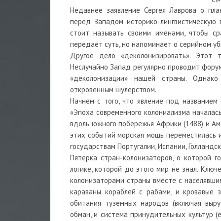
Недавнее заявление Сергея Лаврова о пла
перед Западом историко-лингвистическую 
стоит называть своими именами, чтобы ср
передает суть, но напоминает о серийном у
Другое дело «деколонизировать». Этот 
Неслучайно Запад регулярно проводит форум
«деколонизации» нашей страны. Однако
откровенным шулерством.
Начнем с того, что явление под названием
«Эпоха современного колониализма началась
вдоль южного побережья Африки (1488) и Аме
этих событий морская мощь переместилась 
государствам Португалии, Испании, Голландск
Пятерка стран-колонизаторов, о которой го
логике, которой до этого мир не знал. Клю
колонизаторами страны вместе с населявши
караваны кораблей с рабами, и кровавые 
обитания туземных народов (включая выру
обман, и система принудительных культур 