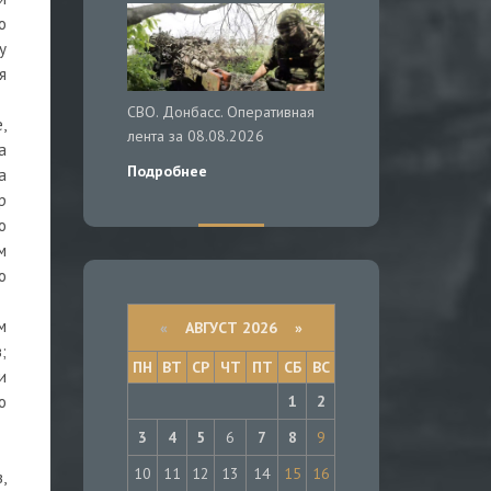
о
у
я
СВО. Донбасс. Оперативная
,
лента за 08.08.2026
а
Подробнее
а
р
о
м
о
м
«
АВГУСТ 2026 »
;
ПН
ВТ
СР
ЧТ
ПТ
СБ
ВС
и
1
2
о
3
4
5
6
7
8
9
10
11
12
13
14
15
16
,