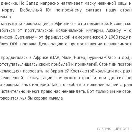
одиночке. Но Запад напрасно натягивает маску невинной овцы н
орду: Глобальный Юг по-прежнему считает нашу стран
ельно.
ранцузской колонизации, а Эфиопию – от итальянской. В советско
биться от португальской колониальной империи, Алжиру – о
ийской, Вьетнаму – от французской и американской. В 1960 году п
блея ООН приняла Декларацию о предоставлении независимост
продвигалась в Африке (ЦАР, Мали, Нигер, Буркина-Фасо и др.), 
тступать, лишаясь своих прибылей и привилегий. Стоит ли поэтом
елающих» повоевать на Украине? Костяк этой коалиции как раз 
счеловечной эксплуатации заморских стран, и они до сих по
 колониальных империй. Так что злоба в отношении нашей стран
ействительно имеют право нас ненавидеть. Вот только им не стои
оворится, чья бы корова мычала.
СЛЕДУЮЩИЙ ПОСТ