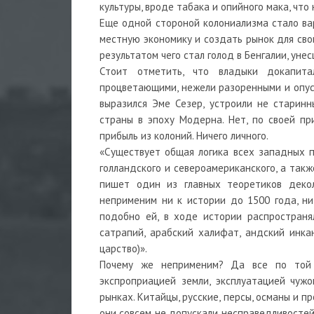
культуры, вроде табака и опийного мака, что
Еще одной стороной колониализма стало ва
местную экономику и создать рынок для сво
результатом чего стал голод в Бенгалии, уне
Стоит отметить, что владыки докапита
процветающими, нежели разоренными и опуст
выразился Эме Сезер, устроили не старин
страны в эпоху Модерна. Нет, по своей п
прибыль из колоний. Ничего личного.
«Существует общая логика всех западных пр
голландского и североамериканского, а такж
пишет один из главных теоретиков декол
неприменим ни к истории до 1500 года, ни
подобно ей, в ходе истории распространя
сатрапий, арабский халифат, андский инка
царство)».
Почему же неприменим? Да все по той ж
экспроприацией земли, эксплуатацией чуж
рынках. Китайцы, русские, персы, османы и пр
они совсем не допускали несправедливостей