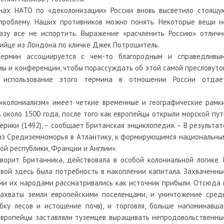
нах НАТО по «деколонизации» России вновь высветило стоящу
проблему. Наших противников можно понять. Некоторые вещи н
азу все не испортить. Выражение «расчленить Россию» отличн
бийце из Лондона по кличке Джек Потрошитель.
термин ассоциируется с чем-то благородным и справедливым
ы и конференции, чтобы порассуждать об этой самой пресловуто
 использование этого термина в отношении России отдае
 «колониализм» имеет четкие временные и географические рамки
 около 1500 года, после того как европейцы открыли морской пут
рики (1492), – сообщает Британская энциклопедия. – В результат
из Средиземноморья в Атлантику, к формирующимся национальны
ой республики, Франции и Англии».
ворит Британника, действовала в особой колониальной логике. 
чевой здесь была потребность в накоплении капитала. Захваченны
ми их народами рассматривались как источник прибыли. Отсюда 
захваты земли европейскими поселенцами, и уничтожение сред
бку лесов и истощение почв), и торговля, больше напоминавша
(европейцы заставляли туземцев выращивать непродовольственны