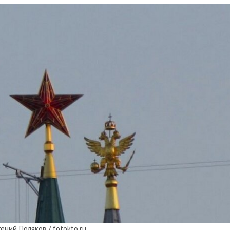
гений Поляков / fotokto.ru