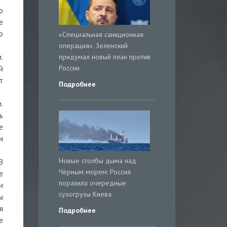
ю
е
о
«Специальная санкционная
операция». Зеленский
придумал новый план против
.
России
й
т
Подробнее
.
ь
е
м
Новые столбы дыма над
В
Чёрным морем: Россия
е
поразила очередные
и
сухогрузы Киева
ы
я
Подробнее
е