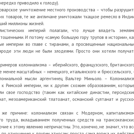
 нередко приводило к голоду).
рварское уничтожение местного производства – чтобы разрушит
их товаров, те же англичане уничтожали ткацкое ремесло в Индии
сший миллионы жизней.
листических империй полагали, что лучше владеть землям
ошенными. И потому «самую большую гору трупов в истории», ка
ные империи во главе с тиранами, а просвещенные национальны
рироде эти люди не были злодеями. Просто они хотели получат
имеров колониализма – иберийского, французского, британского
е менее масштабных – немецкого, итальянского и брюссельского, 
ониальной мысли аргентинец Вальтер Миньоло. – Колониализ
 к Римской империи, ни к другим схожим образованиям, которые
ли свое господство (таким как китайские династии, персидски
нат, мезоамериканский тлатоанат, османский султанат и русско
е причине: колониализм связан с Модерном, капитализмом
ого труда, вкладыванием полученных средств на трансокеански
очие к этому явлению непричастны. Это, конечно, не значит, что вс
 по отношению к другим этносам; просто сама логика их действи