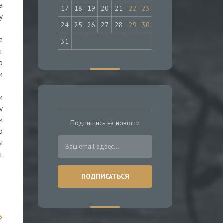
а
17
18
19
20
21
22
23
у
24
25
26
27
28
29
30
е
31
т
о
и
и
у
и
Подпишись на новости
р
ы
т