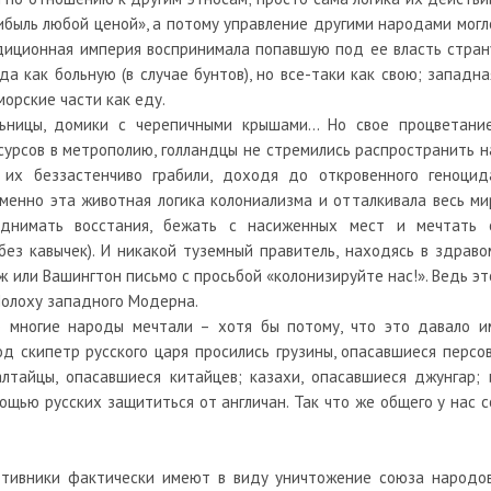
ибыль любой ценой», а потому управление другими народами могл
адиционная империя воспринимала попавшую под ее власть стран
да как больную (в случае бунтов), но все-таки как свою; западна
орские части как еду.
льницы, домики с черепичными крышами… Но свое процветание
урсов в метрополию, голландцы не стремились распространить н
 их беззастенчиво грабили, доходя до откровенного геноцид
 именно эта животная логика колониализма и отталкивала весь ми
однимать восстания, бежать с насиженных мест и мечтать 
ез кавычек). И никакой туземный правитель, находясь в здраво
ж или Вашингтон письмо с просьбой «колонизируйте нас!». Ведь эт
Молоху западного Модерна.
 многие народы мечтали – хотя бы потому, что это давало и
д скипетр русского царя просились грузины, опасавшиеся персов
лтайцы, опасавшиеся китайцев; казахи, опасавшиеся джунгар; 
щью русских защититься от англичан. Так что же общего у нас с
ротивники фактически имеют в виду уничтожение союза народов