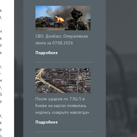
ь
,
и
СВО. Донбасс. Оперативная
к
лента за 07.08.2026
е
ь
Подробнее
,
–
м
,
й
После ударов по ТЭЦ-5 в
е
Киеве на картах появилась
надпись «закрыто навсегда»
,
Подробнее
х
е
й