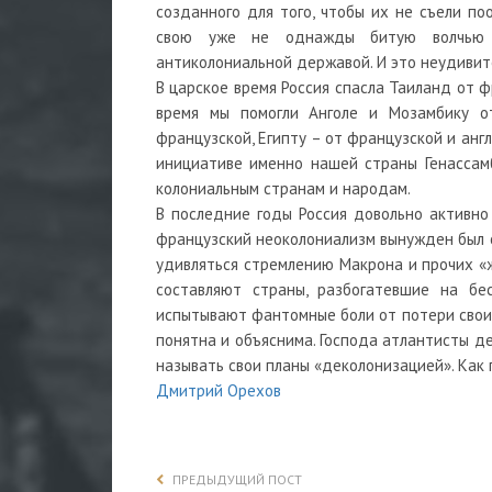
созданного для того, чтобы их не съели по
свою уже не однажды битую волчью м
антиколониальной державой. И это неудивит
В царское время Россия спасла Таиланд от ф
время мы помогли Анголе и Мозамбику от
французской, Египту – от французской и англ
инициативе именно нашей страны Генассам
колониальным странам и народам.
В последние годы Россия довольно активно 
французский неоколониализм вынужден был о
удивляться стремлению Макрона и прочих «ж
составляют страны, разбогатевшие на бе
испытывают фантомные боли от потери своих
понятна и объяснима. Господа атлантисты д
называть свои планы «деколонизацией». Как г
Дмитрий Орехов
ПРЕДЫДУЩИЙ ПОСТ