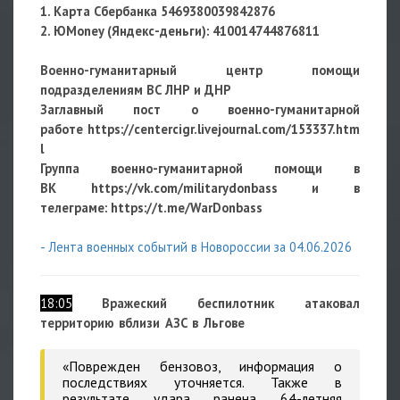
1. Карта Сбербанка 5469380039842876
2. ЮMoney (Яндекс-деньги):
410014744876811
Военно-гуманитарный центр помощи
подразделениям ВС ЛНР и ДНР
Заглавный пост о военно-гуманитарной
работе
https://centercigr.livejournal.com/153337.htm
l
Группа военно-гуманитарной помощи в
ВК https://vk.com/militarydonbass и в
телеграме: https://t.me/WarDonbass
- Лента военных событий в Новороссии за 04.06.2026
18:05
Вражеский беспилотник атаковал
территорию вблизи АЗС в Льгове
«Поврежден бензовоз, информация о
последствиях уточняется. Также в
результате удара ранена 64-летняя