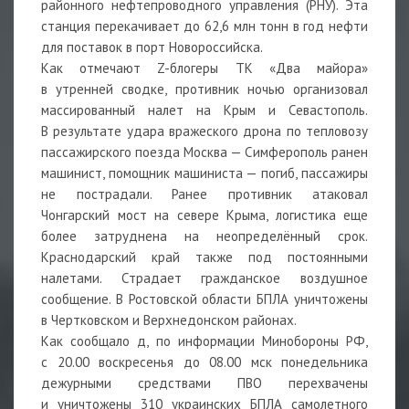
районного нефтепроводного управления (РНУ). Эта
станция перекачивает до 62,6 млн тонн в год нефти
для поставок в порт Новороссийска.
Как отмечают Z-блогеры ТК «Два майора»
в утренней сводке, противник ночью организовал
массированный налет на Крым и Севастополь.
В результате удара вражеского дрона по тепловозу
пассажирского поезда Москва — Симферополь ранен
машинист, помощник машиниста — погиб, пассажиры
не пострадали. Ранее противник атаковал
Чонгарский мост на севере Крыма, логистика еще
более затруднена на неопределённый срок.
Краснодарский край также под постоянными
налетами. Страдает гражданское воздушное
сообщение. В Ростовской области БПЛА уничтожены
в Чертковском и Верхнедонском районах.
Как сообщало д, по информации Минобороны РФ,
с 20.00 воскресенья до 08.00 мск понедельника
дежурными средствами ПВО перехвачены
и уничтожены 310 украинских БПЛА самолетного