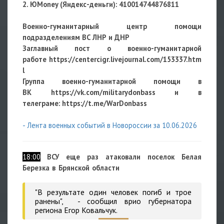
2. ЮMoney (Яндекс-деньги):
410014744876811
Военно-гуманитарный центр помощи
подразделениям ВС ЛНР и ДНР
Заглавный пост о военно-гуманитарной
работе
https://centercigr.livejournal.com/153337.htm
l
Группа военно-гуманитарной помощи в
ВК https://vk.com/militarydonbass и в
телеграме: https://t.me/WarDonbass
- Лента военных событий в Новороссии за 10.06.2026
18:00
ВСУ еще раз атаковали поселок Белая
Березка в Брянской области
"В результате один человек погиб и трое
ранены", - сообщил врио губернатора
региона Егор Ковальчук.