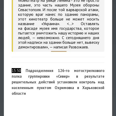
«Кинотеатр на улице Ленина - это не просто
здание, это часть нашего Музея обороны
Севастополя. И после той варварской атаки,
которую враг нанес по зданию панорамы,
этот кинотеатр больше не может носить
название «Украина». <...> Оставлять
на фасаде музея имя государства, которое
пытается уничтожить нашу историю и наших
людей, — невозможно. С сегодняшнего дня
этой надписи на здании больше нет, вывеску
демонтировали», — написал Развожаев.
15:50
Подразделения 126-го мотострелкового
полка группировки «Север» в результате
решительных действий установили контроль над
населенным пунктом Охримовка в Харьковской
области