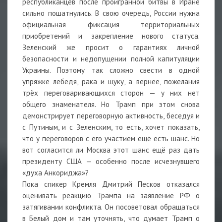
республиканцев после проигранной битвы в Иране
сильно пошатнулись. В свою очередь, России нужна
официальная фиксация территориальных
приобретений и закрепление нового статуса.
Зеленский же просит о гарантиях личной
безопасности и недопущении полной капитуляции
Украины. Поэтому так сложно свести в одной
упряжке лебедя, рака и щуку, а вернее, пожелания
трёх переговаривающихся сторон — у них нет
общего знаменателя. Но Трамп при этом снова
демонстрирует переговорную активность, беседуя и
с Путиным, и с Зеленским, то есть, хочет показать,
что у переговоров с его участием ещё есть шанс. Но
вот согласится ли Москва этот шанс ещё раз дать
президенту США — особенно после исчезнувшего
«духа Анкориджа»?
Пока спикер Кремля Дмитрий Песков отказался
оценивать реакцию Трампа на заявление РФ о
затягивании конфликта. Он посоветовал обращаться
в Белый дом и там уточнять, что думает Трамп о