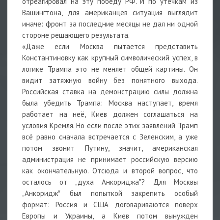
отреагировал на эту победу РФ. И по утечкам из
Вашингтона, для американцев ситуация выглядит
иначе: фронт за последние месяцы не дал ни одной
стороне решающего результата.
«Даже если Москва пытается представить
Константиновку как крупный символический успех, в
логике Трампа это не меняет общей картины. Он
видит затяжную войну без понятного выхода.
Российская ставка на демонстрацию силы должна
была убедить Трампа: Москва наступает, время
работает на неё, Киев должен соглашаться на
условия Кремля. Но если после этих заявлений Трамп
всё равно сначала встречается с Зеленским, а уже
потом звонит Путину, значит, американская
администрация не принимает российскую версию
как окончательную. Отсюда и второй вопрос, что
осталось от „духа Анкориджа‟? Для Москвы
„Анкоридж‟ был попыткой закрепить особый
формат: Россия и США договариваются поверх
Европы и Украины, а Киев потом вынужден