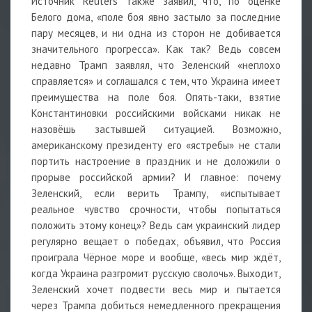
Источник Reuters также заявил, что, по оценке
Белого дома, «поле боя явно застыло за последние
пару месяцев, и ни одна из сторон не добивается
значительного прогресса». Как так? Ведь совсем
недавно Трамп заявлял, что Зеленский «неплохо
справляется» и соглашался с тем, что Украина имеет
преимущества на поле боя. Опять-таки, взятие
Константиновки российскими войсками никак не
назовёшь застывшей ситуацией. Возможно,
американскому президенту его «ястребы» не стали
портить настроение в праздник и не доложили о
прорыве российской армии? И главное: почему
Зеленский, если верить Трампу, «испытывает
реальное чувство срочности, чтобы попытаться
положить этому конец»? Ведь сам украинский лидер
регулярно вещает о победах, объявил, что Россия
проиграла Чёрное море и вообще, «весь мир ждёт,
когда Украина разгромит русскую сволочь». Выходит,
Зеленский хочет подвести весь мир и пытается
через Трампа добиться немедленного прекращения