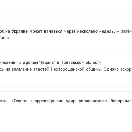
ot на Украине может начаться через несколько недель,
— заяви
Камыш.
кновения с дроном "Герань" в Полтавской области
сь на заявление властей Нехворощанской общины. Однако вскор
вки «Север» скорректировал удар управляемого боеприпас