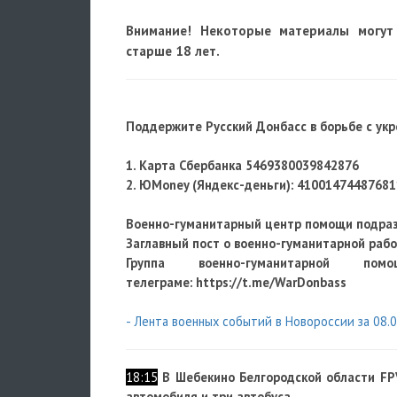
Внимание! Некоторые материалы могут
старше 18 лет.
Поддержите Русский Донбасс в борьбе с ук
1. Карта Сбербанка 5469380039842876
2. ЮMoney (Яндекс-деньги):
41001474487681
Военно-гуманитарный центр помощи подра
Заглавный пост о военно-гуманитарной раб
Группа военно-гуманитарной по
телеграме: https://t.me/WarDonbass
- Лента военных событий в Новороссии за 08.0
18:15
В Шебекино Белгородской области FP
автомобиля и три автобуса