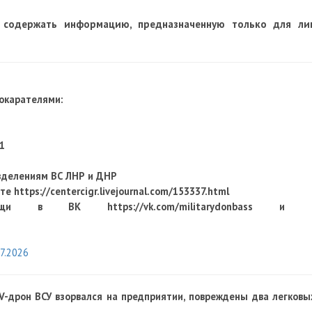
 содержать информацию, предназначенную только для ли
рокарателями:
1
зделениям ВС ЛНР и ДНР
оте
https://centercigr.livejournal.com/153337.html
мощи в ВК https://vk.com/militarydonbass и 
7.2026
V-дрон ВСУ взорвался на предприятии, повреждены два легковы