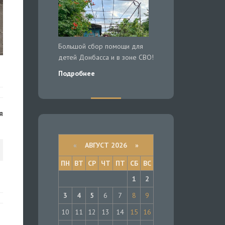
Большой сбор помощи для
детей Донбасса и в зоне СВО!
Подробнее
я
«
АВГУСТ 2026 »
ПН
ВТ
СР
ЧТ
ПТ
СБ
ВС
1
2
3
4
5
6
7
8
9
10
11
12
13
14
15
16