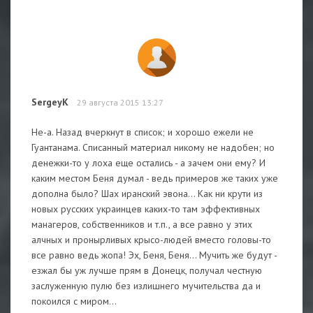
SergeyK
29 августа 2015 13:27
Не-а. Назад вчеркнут в список; и хорошо ежели не
Гуантанама. Списанный материал никому не надобен; но
денежки-то у лоха еще остались - а зачем они ему? И
каким местом Беня думал - ведь примеров же таких уже
дополна было? Шах иранский эвона... Как ни крути из
новых русских украинцев каких-то там эффективных
манагеров, собственников и т.п., а все равно у этих
алчных и пронырливых крысо-людей вместо головы-то
все равно ведь жопа! Эх, Беня, Беня... Мучить же будут -
езжал бы уж лучше прям в Донецк, получал честную
заслуженную пулю без излишнего мучительства да и
покоился с миром...