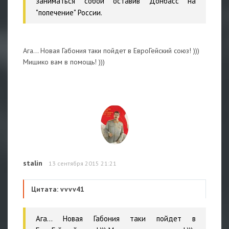
заниматься собой оставив Донбасс на
"попечение" России.
Ага... Новая Габония таки пойдет в ЕвроГейский союз! )))
Мишико вам в помощь! )))
stalin
13 сентября 2015 21:21
Цитата: vvvv41
Ага... Новая Габония таки пойдет в