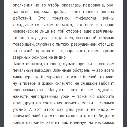
ополчения не то чтобы оказалась подорвана, она,
напротив, окрепла, пройдя через горнило боевых
действий. Это понятно. Мифология войны
складывается таким образом, что если в начале
человеческие лица на той стороне еще различимы,
то по ходу дела, когда гнев, вызванный гибелью
товарищей, слухами о пытках, разрушением стоящих
за спиной городов и сел, нарастает, ничего кроме
звериных рож уже не видно.
Таким образом, стороны, думаю, пришли к похожим
печальным выводам. Взаимные обстрелы — это всего
лишь перевод боеприпасов и износ боевой техники,
ну и потери в живой силе, что не слишком заботит
военачальников. Напугать никого не удалось,
нанести непоправимый урон — тоже. Но озлобить
друг друга до состояния невменяемости — сколько
угодно. А вот этого как раз уже и не надо —
взаимной злобы и готовности воевать до победного
конца сторонам хватит как минимум на несколько