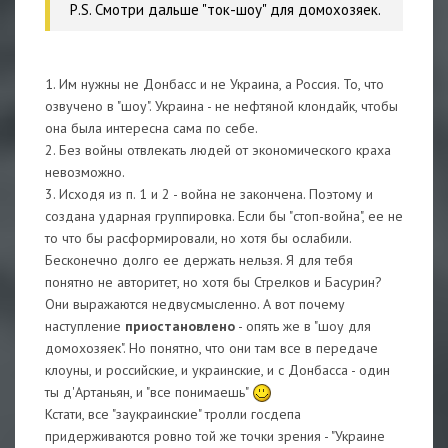
Р.S. Смотри дальше "ток-шоу" для домохозяек.
1. Им нужны не Донбасс и не Украина, а Россия. То, что
озвучено в "шоу". Украина - не нефтяной клондайк, чтобы
она была интересна сама по себе.
2. Без войны отвлекать людей от экономического краха
невозможно.
3. Исходя из п. 1 и 2 - война не закончена. Поэтому и
создана ударная группировка. Если бы "стоп-война", ее не
то что бы расформировали, но хотя бы ослабили.
Бесконечно долго ее держать нельзя. Я для тебя
понятно не авторитет, но хотя бы Стрелков и Басурин?
Они выражаются недвусмысленно. А вот почему
наступление
приостановлено
- опять же в "шоу для
домохозяек". Но понятно, что они там все в передаче
клоуны, и российские, и украинские, и с Донбасса - один
ты д'Артаньян, и "все понимаешь"
Кстати, все "заукраинские" тролли госдепа
придерживаются ровно той же точки зрения - "Украине