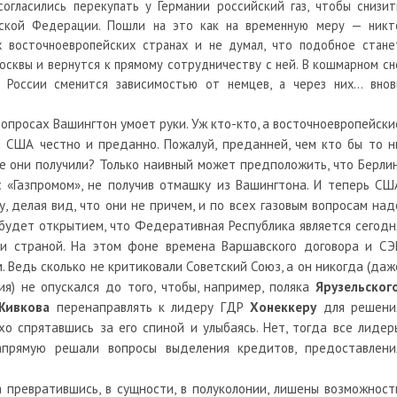
согласились перекупать у Германии российский газ, чтобы снизит
йской Федерации. Пошли на это как на временную меру — никт
х восточноевропейских странах и не думал, что подобное стане
осквы и вернутся к прямому сотрудничеству с ней. В кошмарном сн
т России сменится зависимостью от немцев, а через них… внов
вопросах Вашингтон умоет руки. Уж кто-кто, а восточноевропейски
 США честно и преданно. Пожалуй, преданней, чем кто бы то н
е они получили? Только наивный может предположить, что Берлин
 «Газпромом», не получив отмашку из Вашингтона. И теперь СШ
, делая вид, что они не причем, и по всех газовым вопросам над
е будет открытием, что Федеративная Республика является сегодн
и страной. На этом фоне времена Варшавского договора и СЭ
 Ведь сколько не критиковали Советский Союз, а он никогда (даж
я) не опускался до того, чтобы, например, поляка
Ярузельског
Живкова
перенаправлять к лидеру ГДР
Хонеккеру
для решени
хо спрятавшись за его спиной и улыбаясь. Нет, тогда все лидер
апрямую решали вопросы выделения кредитов, предоставлени
а превратившись, в сущности, в полуколонии, лишены возможност