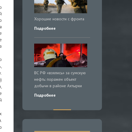
о
й
Хорошие новости с фронта
о
а
Подробнее
е
е
ю
о
,
ВС РФ «взялись» за сумскую
.
нефть: поражен объект
)
добычи в районе Ахтырки
,
е
Подробнее
й
х
.
о