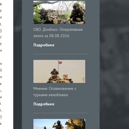
я
е
м
,
СВО. Донбасс. Оперативная
)
лента за 08.08.2026
г
е
Подробнее
м
м
й
м
ь
Мнение: Столкновение с
,
турками неизбежно
ы
.
Подробнее
,
)
ь