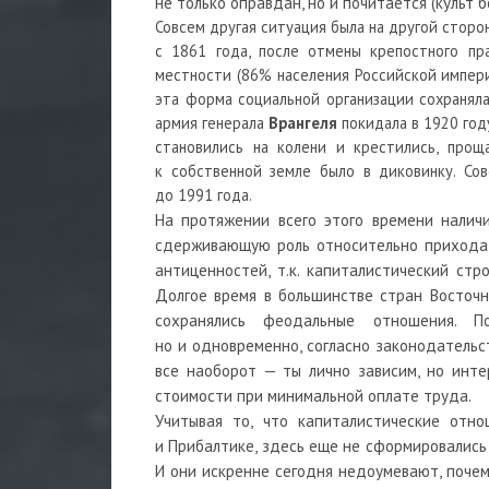
не только оправдан, но и почитается (культ 
Совсем другая ситуация была на другой сторо
с 1861 года, после отмены крепостного пр
местности (86% населения Российской импери
эта форма социальной организации сохранял
армия генерала
Врангеля
покидала в 1920 год
становились на колени и крестились, прощ
к собственной земле было в диковинку. Со
до 1991 года.
На протяжении всего этого времени наличи
сдерживающую роль относительно прихода к
антиценностей, т.к. капиталистический стр
Долгое время в большинстве стран Восточн
сохранялись феодальные отношения. П
но и одновременно, согласно законодательст
все наоборот — ты лично зависим, но инте
стоимости при минимальной оплате труда.
Учитывая то, что капиталистические отн
и Прибалтике, здесь еще не сформировались
И они искренне сегодня недоумевают, поче