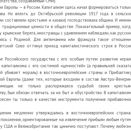
богатства, создаваемый СМИ).
не Европы — в России. Капитализм здесь начал формироваться тольк
ава. Но вплоть до Октябрьской революции 1917 года в сельско
и составляли крестьяне и казаки) господствовала община. И именн
а традиционные ценности в обществе. Показательный пример, когд
у крымские берега, иностранцы с удивлением наблюдали, как русски
аясь с Родиной. Для англичанина или француза такое отношени
ветский Союз оттянул приход капиталистического строя в Росси
е Российского государства с его особым путем развития играл
апитализма с его системой «ценностей» (а правильней сказать
ой убивает мораль) в восточноевропейские страны и Прибалтику
ой Европы (даже тех, которые входили в состав Австро-Венгрии
омещик не только распоряжался судьбой своих крестьян
ву, был обязан отвечать за их быт и обустройство. В капитализм
ресен ты только в качестве инструмента получения прибавочно
ошения медленно утверждались в восточноевропейских страна
 поколения, ориентированные на извлечение прибыли любым путем
му США и Великобритания так цинично поступают. Почему любезн