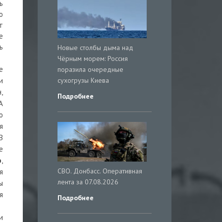
ь
о
т
е
ь
Новые столбы дыма над
Чёрным морем: Россия
е
поразила очередные
сухогрузы Киева
и
,
Подробнее
А
о
я
В
е
о
,
СВО. Донбасс. Оперативная
я
лента за 07.08.2026
ы
я
Подробнее
и