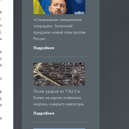
я
.
«Специальная санкционная
м
операция». Зеленский
,
придумал новый план против
ы
России
Подробнее
л
о
а
ю
После ударов по ТЭЦ-5 в
в
Киеве на картах появилась
у
надпись «закрыто навсегда»
а
Подробнее
а