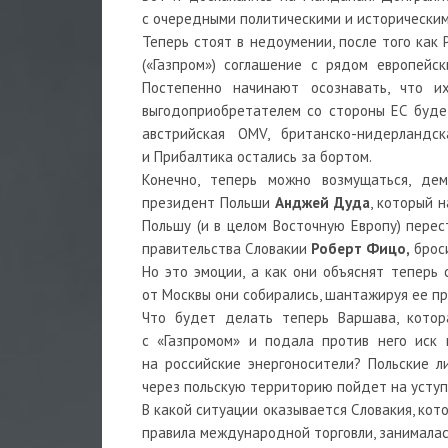
с очередными политическими и историческим
Теперь стоят в недоумении, после того как 
(«Газпром») соглашение с рядом европейс
Постепенно начинают осознавать, что и
выгодоприобретателем со стороны ЕС будет
австрийская OMV, британско-нидерландск
и Прибалтика остались за бортом.
Конечно, теперь можно возмущаться, дем
президент Польши
Анджей Дуда
, который 
Польшу (и в целом Восточную Европу) перес
правительства Словакии
Роберт Фицо,
броси
Но это эмоции, а как они объяснят теперь 
от Москвы они собирались, шантажируя ее п
Что будет делать теперь Варшава, котор
с «Газпромом» и подала против него иск 
на российские энергоносители? Польские л
через польскую территорию пойдет на уступ
В какой ситуации оказывается Словакия, ко
правила международной торговли, занималас