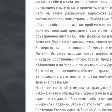
манили к себе и внимательно слушали, когда 
привыкшего мыслить категориями «деньги-то
него на этапе расширения Евросоюза (
восточноевропейские страны и Прибалтика б
обычная собственность, с которой можно пост
Конечно, польский президент еще может 
объединения внутри ЕС. «Мы должны создав
заявляет Дуда. Но можно ли к этим словам о
Во-первых, за два с половиной десятилетия
Латвии, Эстонии выросло новое ценностн
к судьбе собственных стран, готово прод
в Молдавии и на Украине, за исключением ук
Во-вторых, восточноевропейские страны
за последние десятилетия, а предателей (н
времена презирали.
Наиболее точно об этом сказал французски
«YES» в Киеве и обращаясь к украинской (и в 
надо что-то давать! Вы кроме злобы и ненави
и кормила с ложечки. Весь мир это знает! Зап
Восточная Европа сама выбирала. Она хотела