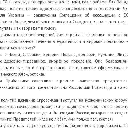
в ЕС вступали, а теперь поступают с ними, как с рабами. Для Запад
вар-деньги», такой подход является абсолютно естественным. Дл
для Украины — заключения Соглашения об ассоциации с ЕС
ыли не более, чем объектом покупки. Сегодня же они — всего лиш
упать, как взбредет в голову.
призывать восточноевропейские страны к созданию отдельног
ать собственное течение в европейской и мировой политике», 
тноситься всерьез?
 в Чехии, Словакии, Венгрии, Польше, Болгарии, Румынии, Литве
о-дезориентированное, аморфное поколение. Оно безразличн
авать их налево и направо (такое же поколение сформировалос
раинского Юго-Востока).
 и Прибалтика совершили огромное количество предательст
езависимо от того предали ли они Россию или ЕС) всегда и во вс
й политик
Доминик Стросс-Кан
, выступая на экономическом форум
целом восточноевропейской) элите: «Для того, чтобы что-то просить
сти никому ничего не дали. Вы предали Россию, которая вас создал
омните! Предателей нигде не любят. Ими только пользуются».
 усидеть на двух стульях, обманывая, хитря и изворачиваясь. Та