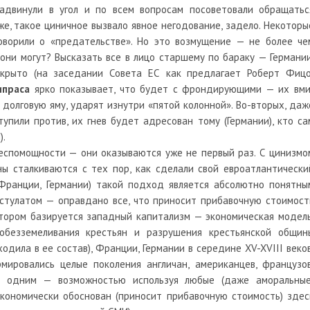
адвинули в угол и по всем вопросам посоветовали обращатьс
же, такое циничное вызвало явное негодование, задело. Некоторы
говорили о «предательстве». Но это возмущение — не более че
 они могут? Высказать все в лицо старшему по бараку — Германии
ткрыто (на заседании Совета ЕС как предлагает Роберт Фицо
ипраса
ярко показывает, что будет с фрондирующими — их вми
в долговую яму, ударят изнутри «пятой колонной». Во-вторых, даж
упили против, их гнев будет адресован тому (Германии), кто са
).
еспомощности — они оказываются уже не первый раз. С цинизмо
ы сталкиваются с тех пор, как сделали свой евроатлантически
 Франции, Германии) такой подход является абсолютно понятны
стулатом — оправдано все, что приносит прибавочную стоимост
отором базируется западный капитализм — экономическая модель
обезземеливания крестьян и разрушения крестьянской общин
дила в ее состав), Франции, Германии в середине XV-XVIII веков
мировались целые поколения англичан, американцев, французов
ся одним — возможностью используя любые (даже аморальные
экономически обоснован (приносит прибавочную стоимость) здес