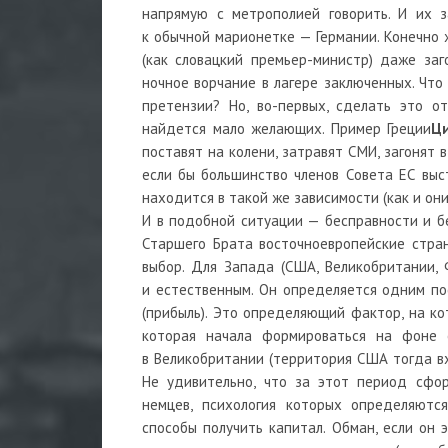
напрямую с метрополией говорить. И их з
к обычной марионетке — Германии. Конечно 
(как словацкий премьер-министр) даже за
ночное ворчание в лагере заключенных. Что
претензии? Но, во-первых, сделать это о
найдется мало желающих. Пример Греции
Ц
поставят на колени, затравят СМИ, загонят 
если бы большинство членов Совета ЕС выст
находится в такой же зависимости (как и они
И в подобной ситуации — бесправности и б
Старшего Брата восточноевропейские стран
выбор. Для Запада (США, Великобритании,
и естественным. Он определяется одним по
(прибыль). Это определяющий фактор, на к
которая начала формироваться на фоне 
в Великобритании (территория США тогда вхо
Не удивительно, что за этот период сфор
немцев, психология которых определяют
способы получить капитал. Обман, если он 