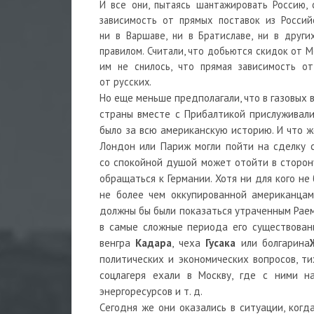
И все они, пытаясь шантажировать Россию, 
зависимость от прямых поставок из Росси
ни в Варшаве, ни в Братиславе, ни в други
правилом. Считали, что добьются скидок от М
им не снилось, что прямая зависимость о
от русских.
Но еще меньше предполагали, что в газовых 
страны вместе с Прибалтикой прислуживали
было за всю американскую историю. И что ж
Лондон или Париж могли пойти на сделку с
со спокойной душой может отойти в сторону
обращаться к Германии. Хотя ни для кого н
не более чем оккупированной американцам
должны бы были показаться утраченным Раем.
в самые сложные периода его существовани
венгра
Кадара
, чеха
Гусака
или болгарина
политических и экономических вопросов, ти
соцлагеря ехали в Москву, где с ними н
энергоресурсов и т. д.
Сегодня же они оказались в ситуации, когд