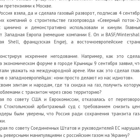
и претензиями к Москве.
Россия взяла, да и сделала газовый разворот, подписав 4 сентябр
ких компаний о строительстве газопровода «Северный поток-2»
х цинично и демонстративно использовали и кинули. Главны
 Западная Европа (немецкие компании E. On и BASF/Wintershall
ая Shell, французская Engie), а восточноевропейские стран
онстрируя искреннее негодование. Например, как это сдела
на экономическом форуме в городе Крыницы 9 сентября заявил, чт
тали уважать на международной арене. Или как это сделал глав
в о западноевропейцах: «они просто делают из нас идиотов».
своим элитам и народам, где та скидка на газ, получить котору
роблемами с транзитом через свою территорию?
ая по совету США и Еврокомиссии, отказалась от переговоро
в Стокгольмский арбитражный суд с требованием снизить цен
идеры были уверены, что Россия ради сохранения транзита газ
ки.
торая по совету Соединенных Штатов и руководителей ЕС нарушал
ь реверсными манипуляциями с российским газом на Украину?