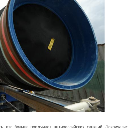
сь, кто больше придумает антироссийских санкций. Докричалис