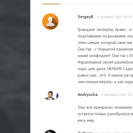
SergeyK
5 октября 2015 19:34
Граждане эксперты, право - а 
подставками, подножками, по
этим самым, который сами же с
Они так - с Норьегой панамск
ихний конфидент! Они так с ЕС
Израиловкой своей разлюбезно
надо для дела. НЕЛЬЗЯ! Садит
равно нае...ет!). А ежели уж 
чем нельзя верить; а ухо надо
Andryusha
5 октября 2015 19
Уже все прекрасно понимают,
остается только разобраться 
весь мир.