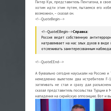
Питер Кук, представитель Пентагона, в сво
хотим идти этим путем, пытаемся его избеж
возможно», – сказал он.
<!--QuoteBegin-->
<!--QuoteEBegin-->
Справка:
Россия ведет собственную антитеррор
натравливает на нас злых духов в виде 
отслеживать заинтересованным наблюдат
<!--QuoteEEnd-->
А буквально сегодня науськали на Россию и
немедленно вылетели два истребителя F-1
затягивать не стал и сразу дал разъяснен
сказал представитель посольства Турции в 
нападения на сирийскую оппозицию. Вот и в