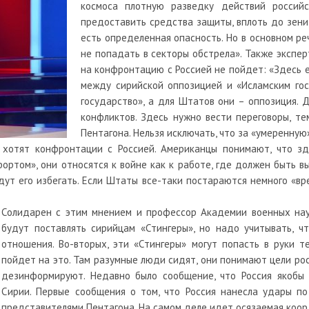
космоса плотную разведку действий российс
предоставить средства защиты, вплоть до зени
есть определенная опасность. Но в основном р
не попадать в секторы обстрела». Также экспе
на конфронтацию с Россией не пойдет: «Здесь е
между сирийской оппозицией и «Исламским гос
государство», а для Штатов они – оппозиция. 
конфликтов. Здесь нужно вести переговоры, т
Пентагона. Нельзя исключать, что за «умеренную
 хотят конфронтации с Россией. Американцы понимают, что зд
ртом», они относятся к войне как к работе, где должен быть вы
дут его избегать. Если Штаты все-таки постараются немного «вр
Солидарен с этим мнением и профессор Академии военных нау
будут поставлять сирийцам «Стингеры», но надо учитывать, ч
отношения. Во-вторых, эти «Стингеры» могут попасть в руки т
пойдет на это. Там разумные люди сидят, они понимают цели рос
дезинформируют. Недавно было сообщение, что Россия якоб
Сирии. Первые сообщения о том, что Россия нанесла удары п
представителями Пентагона. На самом деле идет осязаемая коорд