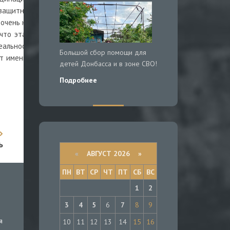
ащитная реакция, связанная с тем, что теперь Америка не
чень нравилась им эта роль, но не настолько, чтобы лезть на
что эта стратегия обанкротилась. Об этом не очень удобно
реальности они понимают, что оказаться на одной стороне с
Большой сбор помощи для
ит именно так – США и Саудовская Аравия требуют одного и
детей Донбасса и в зоне СВО!
Подробнее
ь
«
АВГУСТ 2026 »
ПН
ВТ
СР
ЧТ
ПТ
СБ
ВС
1
2
3
4
5
6
7
8
9
я
10
11
12
13
14
15
16