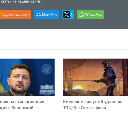
статьи на нашем сайте.
Одноклассники
Мой Мир
X
WhatsApp
иальная санкционная
Киевляне пишут об ударе по
ция». Зеленский
ТЭЦ-5: «Света» ушла
мал новый план против
и