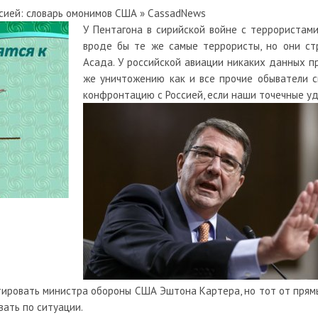
сией: словарь омонимов США » CassadNews
У Пентагона в сирийской войне с террористам
вроде бы те же самые террористы, но они ст
Асада. У российской авиации никаких данных п
же уничтожению как и все прочие обыватели 
конфронтацию с Россией, если наши точечные уд
ировать министра обороны США Эштона Картера, но тот от прямых
вать по ситуации.