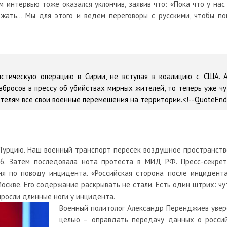
ем интервью тоже оказался уклончив, заявив что: «Пока что у на
ать... Мы для этого и ведем переговоры с русскими, чтобы поп
истическую операцию в Сирии, не вступая в коалицию с США. 
вбросов в прессу об убийствах мирных жителей, то теперь уже чу
елям все свои военные перемещения на территории.<!--QuoteEnd
 Турцию. Наш военный транспорт пересек воздушное пространство
6. Затем последовала нота протеста в МИД РФ. Пресс-секрет
ия по поводу инцидента. «Российская сторона после инцидента
Москве. Его содержание раскрывать не стали. Есть один штрих: 
ыросли длинные ноги у инцидента.
Военный политолог Александр Перенджиев увере
целью – оправдать передачу данных о россий