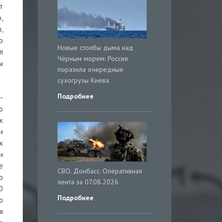
т
,
,
о
Новые столбы дыма над
л
Чёрным морем: Россия
ы
поразила очередные
сухогрузы Киева
Подробнее
-
о
к
и
х
и
е
СВО. Донбасс. Оперативная
о
лента за 07.08.2026
О
Подробнее
о
я