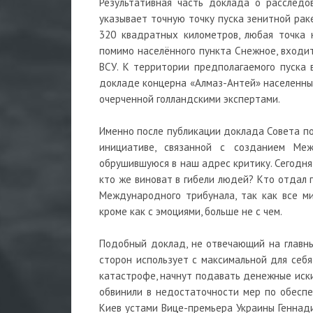
Результативная часть доклада о расследо
указывает точную точку пуска зенитной рак
320 квадратных километров, любая точка 
помимо населённого пункта Снежное, входит
ВСУ. К территории предполагаемого пуска 
докладе концерна «Алмаз-Антей» населенный
очерченной голландскими экспертами.
Именно после публикации доклада Совета по
инициативе, связанной с созданием Меж
обрушившуюся в наш адрес критику. Сегодня 
кто же виноват в гибели людей? Кто отдал
Международного трибунала, так как все м
кроме как с эмоциями, больше не с чем.
Подобный доклад, не отвечающий на главны
сторон использует с максимальной для себ
катастрофе, начнут подавать денежные иски
обвинили в недостаточности мер по обесп
Киев устами Вице-премьера Украины Геннад