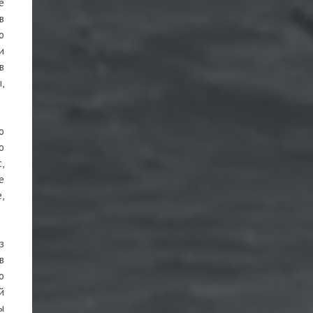
е
в
ю
и
в
,
о
ю
,
е
,
з
в
о
й
ы