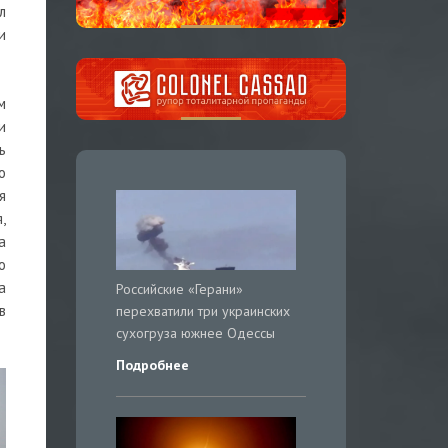
л
и
м
и
ь
о
я
,
а
о
а
Российские «Герани»
в
перехватили три украинских
сухогруза южнее Одессы
Подробнее