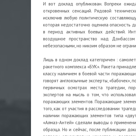
И вот доклад опубликован. Вопреки ожид
откровенных сенсаций. Рядовой техническ
исключив любую политическую составляющу
которая недостаточно оценила опасность д
в период активных боевых действий. Инт
воздушное пространство над Донбассом 
небезопасными, но никоим образом не огран
Лишь в одном доклад категоричен : самолет
ракетного комплекса «БУК». Ракета принадл
классу наличием в боевой части поражающих
говорят англоязычные эксперты, «бабочек», 
первичных осмотрах места трагедии, по
экспертов на мысль о том, что использова
поражающих элементов. Поражающие элемент
того, как от участия в расследовании траге
наличии поражающих элементов типа «двут
«Алмаз-Антей» сделали выводы о применени
образца. Но и сейчас, после публикации до