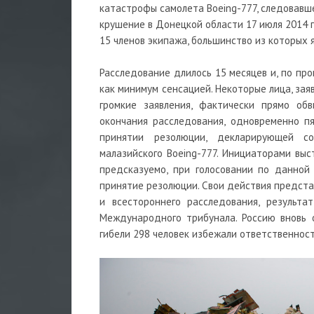
катастрофы самолета Boeing-777, следовавш
крушение в Донецкой области 17 июля 2014 г
15 членов экипажа, большинство из которых
Расследование длилось 15 месяцев и, по пр
как минимум сенсацией. Некоторые лица, за
громкие заявления, фактически прямо об
окончания расследования, одновременно п
принятии резолюции, декларирующей с
малазийского Boeing-777. Инициаторами выст
предсказуемо, при голосовании по данной
принятие резолюции. Свои действия предста
и всестороннего расследования, результа
Международного трибунала. Россию вновь о
гибели 298 человек избежали ответственност