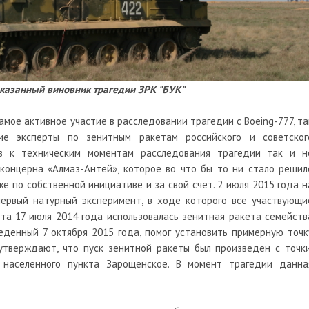
казанный виновник трагедии ЗРК "БУК"
мое активное участие в расследовании трагедии с Boeing-777, та
е эксперты по зенитным ракетам российского и советског
ов к техническим моментам расследования трагедии так и н
 концерна «Алмаз-Антей», которое во что бы то ни стало решил
е по собственной инициативе и за свой счет. 2 июля 2015 года н
первый натурный эксперимент, в ходе которого все участвующи
та 17 июля 2014 года использовалась зенитная ракета семейств
еденный 7 октября 2015 года, помог установить примерную точк
утверждают, что пуск зенитной ракеты был произведен с точки
 населенного пункта Зарощенское. В момент трагедии данна