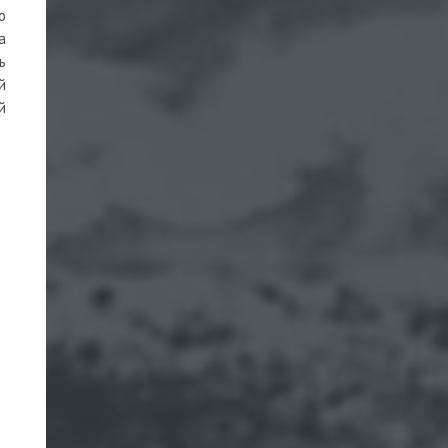
о
а
ь
й
й