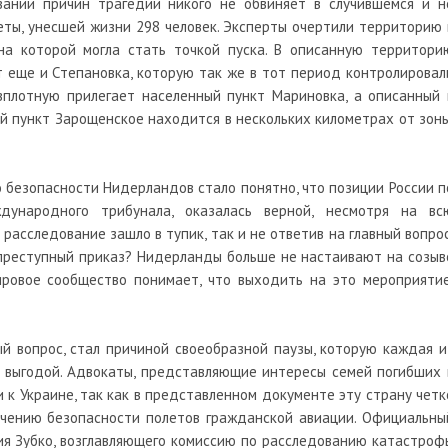
вании причин трагедии никого не обвиняет в случившемся и н
еты, унесшей жизни 298 человек. Эксперты очертили территорию 
на которой могла стать точкой пуска. В описанную территори
 еще и Степановка, которую так же в тот период контролировал
вплотную прилегает населенный пункт Мариновка, а описанный 
 пункт Зарощенское находится в нескольких километрах от зоны
 безопасности Нидерландов стало понятно, что позиции России п
дународного трибунала, оказалась верной, несмотря на вс
расследование зашло в тупик, так и не ответив на главный вопрос
 преступный приказ? Нидерланды больше не настаивают на созыв
ировое сообщество понимает, что выходить на это мероприятие
й вопрос, стал причиной своеобразной паузы, которую каждая и
я выгодой. Адвокаты, представляющие интересы семей погибших 
 к Украине, так как в представленном документе эту страну четк
ечению безопасности полетов гражданской авиации. Официальны
ия Зубко, возглавляющего комиссию по расследованию катастроф