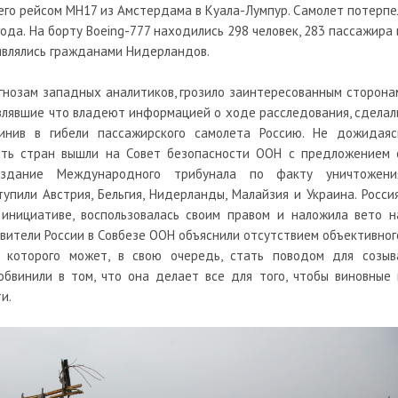
его рейсом МН17 из Амстердама в Куала-Лумпур. Самолет потерпе
ода. На борту Boeing-777 находились 298 человек, 283 пассажира 
 являлись гражданами Нидерландов.
огнозам западных аналитиков, грозило заинтересованным сторона
являвшие что владеют информацией о ходе расследования, сделал
винив в гибели пассажирского самолета Россию. Не дожидаяс
ять стран вышли на Совет безопасности ООН с предложением 
оздание Международного трибунала по факту уничтожени
упили Австрия, Бельгия, Нидерланды, Малайзия и Украина. Россия
 инициативе, воспользовалась своим правом и наложила вето н
вители России в Совбезе ООН объяснили отсутствием объективног
т которого может, в свою очередь, стать поводом для созыв
бвинили в том, что она делает все для того, чтобы виновные 
и.