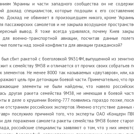
аниям Украины и части западного сообщества он не содержи
ий доклад специалистов, которые подошли к его составлению
ю. Доклад не обвиняет в произошедшем никого, кроме Украины
ля пассажирских самолетов и не закрыла воздушное пространств
ересный вывод. Я тоже всегда удивлялся, почему Киев закры
для военно-транспортной авиации, посчитав данные полет
ичил полеты над зоной конфликта для авиации гражданской?
 был сбит ракетой с боеголовкой 9N314М, выпущенной из зенитно
ежит к семейству 9М38 и отличается от прочих своих собратьев п
 элементов. Не менее 8000 так называемых «двутавров», или, ка
поражают цель при детонации боевой части. Примечательно, что пр
ражающие элементы не были найдены, что навело российски
лась другая ракета семейства 9М38, не имеющая в боевой част
ы в деле о крушении Boeing-777 появились гораздо позже, посл
дии отстранили российских экспертов. Именно отсутствие данных 
авр» послужило причиной того, что эксперты ОАО «Концерн ПВ
и для поражения самолета ракеты семейства 9М38 более старог
клада, российские специалисты заявляют о том, что у них имеютс