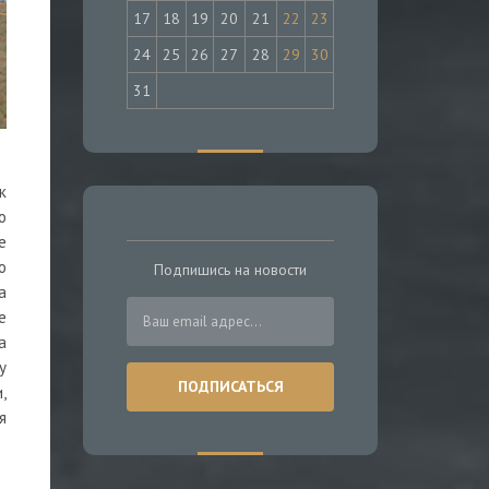
17
18
19
20
21
22
23
24
25
26
27
28
29
30
31
к
о
е
о
Подпишись на новости
а
е
а
у
,
я