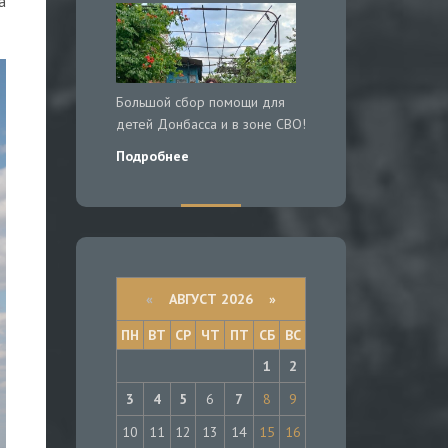
а
Большой сбор помощи для
детей Донбасса и в зоне СВО!
Подробнее
«
АВГУСТ 2026 »
ПН
ВТ
СР
ЧТ
ПТ
СБ
ВС
1
2
3
4
5
6
7
8
9
10
11
12
13
14
15
16