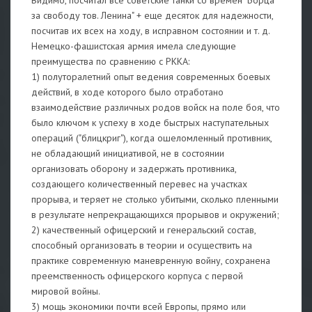
Видимо, посчитал все советские танки со времен "Борца
за свободу тов. Ленина" + еще десяток для надежности,
посчитав их всех на ходу, в исправном состоянии и т. д.
Немецко-фашистская армия имела следующие
преимущества по сравнению с РККА:
1) полуторалетний опыт ведения современных боевых
действий, в ходе которого было отработано
взаимодействие различных родов войск на поле боя, что
было ключом к успеху в ходе быстрых наступательных
операций ("блицкриг"), когда ошеломленный противник,
не обладающий инициативой, не в состоянии
организовать оборону и задержать противника,
создающего количественный перевес на участках
прорыва, и теряет не столько убитыми, сколько пленными
в результате непрекращающихся прорывов и окружений;
2) качественный офицерский и генеральский состав,
способный организовать в теории и осуществить на
практике современную маневренную войну, сохранена
преемственность офицерского корпуса с первой
мировой войны.
3) мощь экономики почти всей Европы, прямо или