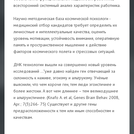
всесторонний системный анализ характеристик работника.
Научно-методическая база космической психологи -
медицинский отбор кандидатов требует определить их
личностные и интеллектуальные качества, оценить
уровень мотивации, устойчивость внимания, оперативную
память и пространственное мышление к действию
факторов космического полета и стрессовых ситуаций.
ДНК технологии вышли на совершенно новый уровень
исследований ..."уже давно найден ген отвечающий за
склонность к наживе, эгоизму и альтруизму. Учёные
выяснили, что чем короче ген, тем люди эгоистичнее и
более жестоки. А вот чем длиннее – тем великодушнее
и альтруистичнее. (Knafo A. et al, Genes Brain Behav. 2008,
Apr.; 7(3):266- 75) Существуют и другие гены
предрасположенности к тем или иным способностям и
качествам.