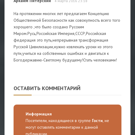
Аркаим Питерский
4 марта 2016 23:18
На протяжении многих лет предлагаем Концепцию
Общественной Безопасности как совокупность всего того
хорошего ,что было создано Русским
Миром.Русь,Российская Империя,СССР,Российская
федерация это путь,непрерывная трансформация
Русской Цивилизации,нужно извлекать уроки из этого
пути,учиться на собственных ошибках и двигаться к
Богодержавию-Светлому будущему!Стать человеками!
ОСТАВИТЬ КОММЕНТАРИЙ
Информация
Посетители, находящиеся в группе
Гости
, не
могут оставлять комментарии к данной
публикации.