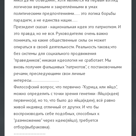
никогда не объединят, хотя являются на первый взгляд
логически верными и закреплёнными в умах
политическими предпочтениями..... это логика борьбы
парадигм, а не единства нации.....
Президент сказал - национальная идея это патриотизм. И
это правда, но не вся. Руководителю очень важно
понимать, на какие общественные силы он может
опираться в своей деятельности. Реальность такова,что
без системы для социального продвижения
"праведников", никакая идеология не сработает. Мы
вновь получим фальшивых "патриотов", с постановочными
речами, преследующими свои личные
интересы.......................
Философский вопрос, что первично -"Курица, или яйцо",
можно определить с точки зрения генетики -Яйцо(идея)
первично(а), но то, что было до яйца(идеи), всё равно
живой индивид отличный от других. И что бы
воспроизводить себе подобных, способных к
"размножению" через идею(яйцо), требуется
отбор(выбраковка).
---------------------