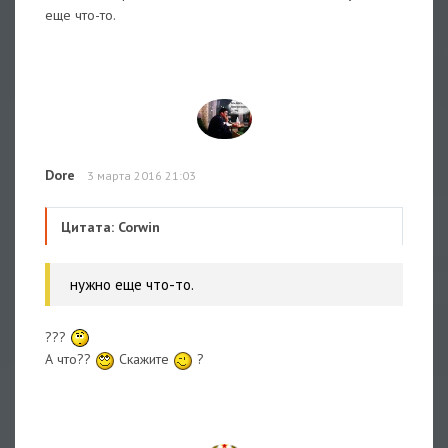
еще что-то.
Dore
3 марта 2016 21:03
Цитата: Corwin
нужно еще что-то.
???
А что??
Скажите
?