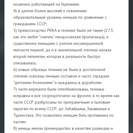
косвенно работающей на Германию;
4) в целом более высокий к сожалению
образовательный уровень немцев по сравнению с
гражданами СССР;
5) превосходство РККА в технике было не таким (27:3,
как это любит "считать" пендосовская пропаганда), а
существенно меньшим с учетом несовершенной
матчасти первой, да и в значительной степени начала
второй пятилетки, которая в реальности быстро
списывалась;
6) новые образцы техники не были в достаточной
степени освоены личным составом и часто страдали
"детскими болезнями" и нуждались в доработке;
7) части вермахта были отмобилизованы, техника -
исправна и всё сосредоточено на фронте, в то время как
части СССР разбросаны по приграничным и тыловым
округам по всему СССР, до Забайкалья, Закавказья и
Туркестана. Это позволяло немцам бить противника по
частям;
8) немцы имели преимущество в качестве разведки и