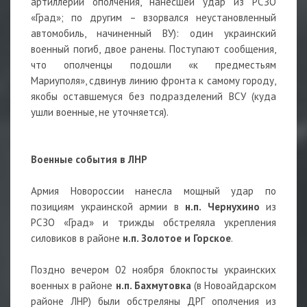
артиллерии ополчения, нанесшей удар из РСЗО
«Град»; по другим – взорвался неустановленный
автомобиль, начиненный ВУ): один украинский
военный погиб, двое ранены. Поступают сообщения,
что ополченцы подошли «к предместьям
Мариуполя», сдвинув линию фронта к самому городу,
якобы оставшемуся без подразделений ВСУ (куда
ушли военные, не уточняется).
Военные события в ЛНР
Армия Новороссии нанесла мощный удар по
позициям украинской армии в
н.п. Чернухино
из
РСЗО «Град» и трижды обстреляла укрепления
силовиков в районе
н.п. Золотое и Горское
.
Поздно вечером 02 ноября блокпосты украинских
военных в районе
н.п. Бахмутовка
(в Новоайдарском
районе ЛНР) были обстреляны ДРГ ополчения из