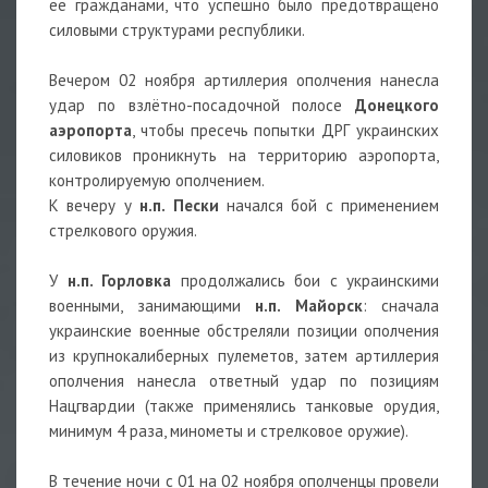
ее гражданами, что успешно было предотвращено
силовыми структурами республики.
Вечером 02 ноября артиллерия ополчения нанесла
удар по взлётно-посадочной полосе
Донецкого
аэропорта
, чтобы пресечь попытки ДРГ украинских
силовиков проникнуть на территорию аэропорта,
контролируемую ополчением.
К вечеру у
н.п. Пески
начался бой с применением
стрелкового оружия.
У
н.п. Горловка
продолжались бои с украинскими
военными, занимающими
н.п. Майорск
: сначала
украинские военные обстреляли позиции ополчения
из крупнокалиберных пулеметов, затем артиллерия
ополчения нанесла ответный удар по позициям
Нацгвардии (также применялись танковые орудия,
минимум 4 раза, минометы и стрелковое оружие).
В течение ночи с 01 на 02 ноября ополченцы провели