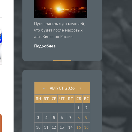
Путин раскрыл до мелочей,
что будет после массовых
атак Киева по России
Подробнее
«
АВГУСТ 2026 »
ПН
ВТ
СР
ЧТ
ПТ
СБ
ВС
1
2
3
4
5
6
7
8
9
10
11
12
13
14
15
16