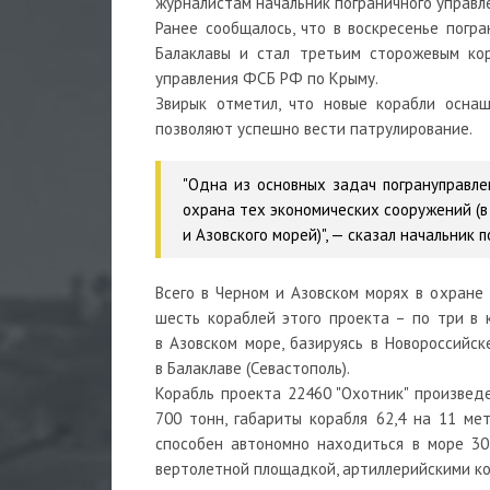
журналистам начальник пограничного управ
Ранее сообщалось, что в воскресенье погр
Балаклавы и стал третьим сторожевым кор
управления ФСБ РФ по Крыму.
Звирык отметил, что новые корабли оснащ
позволяют успешно вести патрулирование.
"Одна из основных задач погрануправле
охрана тех экономических сооружений (в
и Азовского морей)", — сказал начальник 
Всего в Черном и Азовском морях в охране
шесть кораблей этого проекта – по три в 
в Азовском море, базируясь в Новороссийск
в Балаклаве (Севастополь).
Корабль проекта 22460 "Охотник" произвед
700 тонн, габариты корабля 62,4 на 11 ме
способен автономно находиться в море 30
вертолетной площадкой, артиллерийскими к