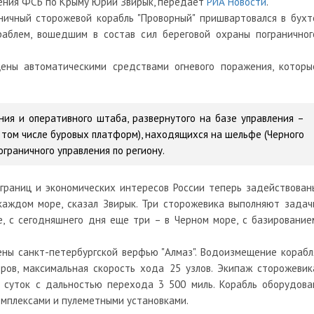
ления ФСБ по Крыму Юрий Звирык, передает
РИА Новости
.
аничный сторожевой корабль "Проворный" пришвартовался в бухт
аблем, вошедшим в состав сил береговой охраны пограничног
ены автоматическими средствами огневого поражения, которы
ния и оперативного штаба, развернутого на базе управления –
 том числе буровых платформ), находящихся на шельфе (Черного
пограничного управления по региону.
 границ и экономических интересов России теперь задействован
каждом море, сказал Звирык. Три сторожевика выполняют задач
е, с сегодняшнего дня еще три – в Черном море, с базирование
ены санкт-петербургской верфью "Алмаз". Водоизмещение корабл
тров, максимальная скорость хода 25 узлов. Экипаж сторожевик
 суток с дальностью перехода 3 500 миль. Корабль оборудова
омплексами и пулеметными установками.