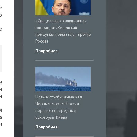
е
о
«Специальная санкционная
операция». Зеленский
е
придумал новый план против
России
Подробнее
ы
и
м
Новые столбы дыма над
Чёрным морем: Россия
я
поразила очередные
а
сухогрузы Киева
н
Подробнее