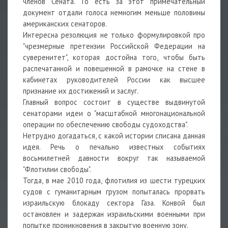
членов Сената. То есть за этот примечательный
документ отдали голоса немногим меньше половины
американских сенаторов.
Интересна резолюция не только формулировкой про
"чрезмерные претензии Российской Федерации на
суверенитет", которая достойна того, чтобы быть
распечатанной и повешенной в рамочке на стене в
кабинетах руководителей России как высшее
признание их достижений и заслуг.
Главный вопрос состоит в существе выдвинутой
сенаторами идеи о "масштабной многонациональной
операции по обеспечению свободы судоходства".
Нетрудно догадаться, с какой истории списана данная
идея. Речь о печально известных событиях
восьмилетней давности вокруг так называемой
"Флотилии свободы".
Тогда, в мае 2010 года, флотилия из шести турецких
судов с гуманитарным грузом попыталась прорвать
израильскую блокаду сектора Газа. Конвой был
остановлен и задержан израильскими военными при
попытке проникновения в закрытую военную зону.