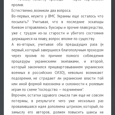
пролив.
Естественно, возникли два вопроса.
Во-первых, неужто у ВМС Украины еще осталось что
посылать? Учитывая, что в последние эскапады
Киевом отправлялись буксиры и прочие плавсредства,
уже с трудом из-за старости и убитого состояния
держащиеся на плаву, вопрос вполне по существу.
А во-вторых, учитывая оба предыдущих раза (и
первый, который завершился благополучным проходом
через пролив по причине полного соблюдения
процедуры украинскими экипажами, и второй,
который закончился пришвартовыванием украинских
военных в российских СИЗО), невольно возникают
подозрения, не страдают ли украинские власти той
или иной формой мазохизма и склонности к ролевым
играм по схеме "господство — подчинение".
Впрочем, остатки здравого смысла там еще не совсем
потеряны, в результате чего уже несколько раз
провалившаяся идея дополнена штрихом, который, по
замыслу его авторов, должен повысить шансы на