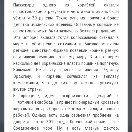
Пассажиры одного из кораблей оказали
сопротивление, в результате чего девять из них были
убиты и 30 ранены. Также ранения получили более
десятка израильских военных. Остальные корабли не
сопротивлялись и были захвачены без пострадавших.
Эта история вызвала тогда колоссальный скандал в
мире и обострение ситуации в Ближневосточном
регионе. Действия Израиля повлекли крайне резкую
негативную реакцию по всему миру. В итоге через
несколько лет израильские власти пошли на попятную,
Биньямин Нетаньяху принес извинения Реджепу
Эрдогану, и Израиль согласился на выплату
компенсации, что до сих пор жестко критикуют
внутри страны.
В принципе, идея воспроизвести сценарий с
"Флотилией свободы" и принести очередные кровавые
жертвы на алтарь борьбы с Кремлем выглядит вполне
рабочей. Однако есть одна серьезная проблема: на
дворе давно не 2010 год, а Керченский пролив — не
Средиземное море. Ну и есть главный фактор,