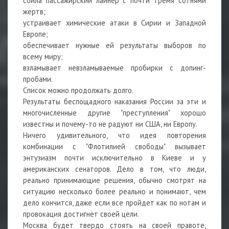
сбила пассажирский лайнер с почти тремя сотнями
жертв;
устраивает химические атаки в Сирии и Западной
Европе;
обеспечивает нужные ей результаты выборов по
всему миру;
взламывает невзламываемые пробирки с допинг-
пробами.
Список можно продолжать долго.
Результаты беспощадного наказания России за эти и
многочисленные другие "преступления" хорошо
известны и почему-то не радуют ни США, ни Европу.
Ничего удивительного, что идея повторения
комбинации с "Флотилией свободы" вызывает
энтузиазм почти исключительно в Киеве и у
американских сенаторов. Дело в том, что люди,
реально принимающие решения, обычно смотрят на
ситуацию несколько более реально и понимают, чем
дело кончится, даже если все пройдет как по нотам и
провокация достигнет своей цели.
Москва будет твердо стоять на своей правоте,