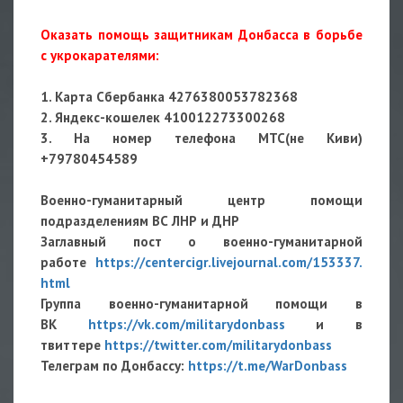
Оказать помощь защитникам Донбасса в борьбе
с укрокарателями:
1. Карта Сбербанка 4276380053782368
2. Яндекс-кошелек 410012273300268
3. На номер телефона МТС(не Киви)
+79780454589
Военно-гуманитарный центр помощи
подразделениям ВС ЛНР и ДНР
Заглавный пост о военно-гуманитарной
работе
https://centercigr.livejournal.com/153337.
html
Группа военно-гуманитарной помощи в
ВК
https://vk.com/militarydonbass
и в
твиттере
https://twitter.com/militarydonbass
Телеграм по Донбассу:
https://t.me/WarDonbass