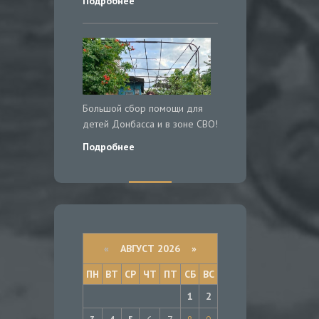
Подробнее
Большой сбор помощи для
детей Донбасса и в зоне СВО!
Подробнее
«
АВГУСТ 2026 »
ПН
ВТ
СР
ЧТ
ПТ
СБ
ВС
1
2