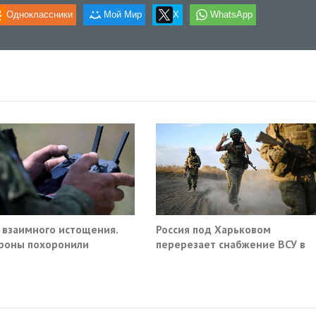
Одноклассники
Мой Мир
X
WhatsApp
 взаимного истощения.
Россия под Харьковом
роны похоронили
перерезает снабжение ВСУ в
ое превосходство
Славянске и Краматорске