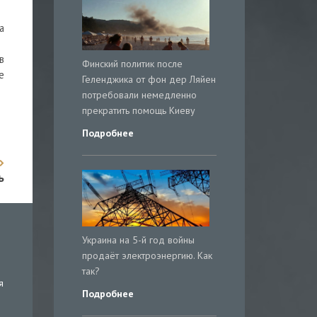
а
в
Финский политик после
е
Геленджика от фон дер Ляйен
потребовали немедленно
прекратить помощь Киеву
Подробнее
ь
Украина на 5-й год войны
продаёт электроэнергию. Как
так?
я
Подробнее