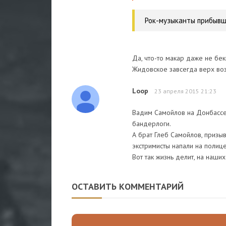
Рок-музыканты прибывш
Да, что-то макар даже не бек
Жидовское завсегда верх воз
Loop
23 апреля 2015 21:23
Вадим Самойлов на Донбассе
бандерлоги.
А брат Глеб Самойлов, призыв
экстримисты напали на полиц
Вот так жизнь делит, на наших
ОСТАВИТЬ КОММЕНТАРИЙ