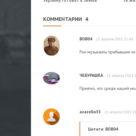
Украину готовят к земле
те же
потер
КОММЕНТАРИИ
4
BOB04
22 апреля 2015 21:49
Рок-музыканты прибывшие из
ЧЕБУРАШКА
22 апреля 2015 
Приятно, что среди нашей мо
azazello33
22 апреля 2015 2
Цитата: BOB04