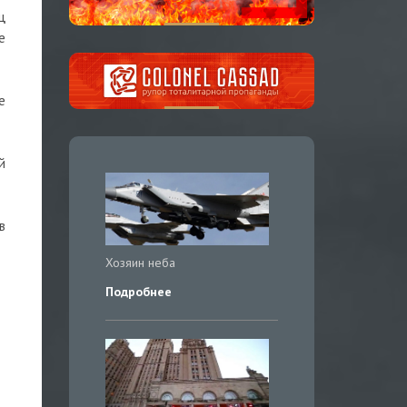
ц
е
е
й
в
Хозяин неба
Подробнее