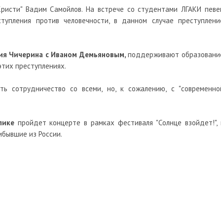
Кристи" Вадим Самойлов. На встрече со студентами ЛГАКИ певе
тупления против человечности, в данном случае преступлени
я Чичерина с Иваном Демьяновым,
поддерживают образовани
 этих преступлениях.
ь сотрудничество со всеми, но, к сожалению, с "современно
лике
пройдет концерте в рамках фестиваля "Солнце взойдет!", 
ибывшие из России.