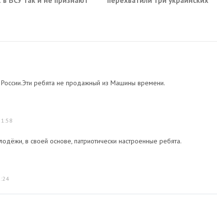
: в ВСУ так и не признают
перехватили три украинских
ю ряда городов
сухогруза южнее Одессы
 России.Эти ребята не продажный из Машины времени.
21:58
лодёжи, в своей основе, патриотически настроенные ребята.
2:24