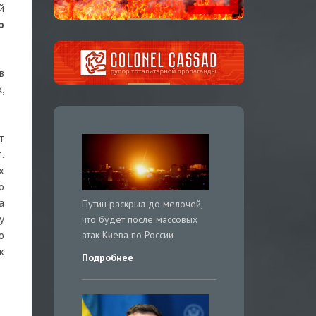
й
о
в
,
т
.
х
о
а
Путин раскрыл до мелочей,
у
что будет после массовых
атак Киева по России
ю
к
Подробнее