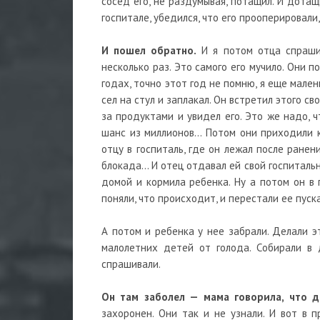
сосед его, не раздумывая, потащил. И дота
госпитале, убедился, что его прооперировали,
И пошел обратно.
И я потом отца спрашив
несколько раз. Это самого его мучило. Они по
годах, точно этот год не помню, я еще мален
сел на стул и заплакал. Он встретил этого св
за продуктами и увидел его. Это же надо, 
шанс из миллионов… Потом они приходили к
отцу в госпиталь, где он лежал после ранени
блокада… И отец отдавал ей свой госпитальны
домой и кормила ребенка. Ну а потом он в 
поняли, что происходит, и перестали ее пуск
А потом и ребенка у нее забрали. Делали э
малолетних детей от голода. Собирали в
спрашивали.
Он там заболел — мама говорила, что 
захоронен. Они так и не узнали. И вот в