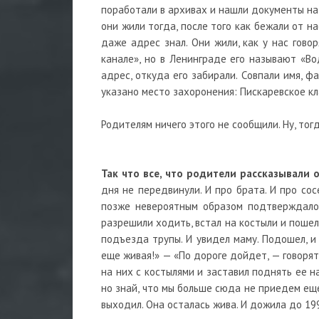
поработали в архивах и нашли документы на м
они жили тогда, после того как бежали от н
даже адрес знал. Они жили, как у нас гово
канале», но в Ленинграде его называют «Во
адрес, откуда его забирали. Совпали имя, фа
указано место захоронения: Пискаревское кл
Родителям ничего этого не сообщили. Ну, тогд
Так что все, что родители рассказывали 
дня не передвинули. И про брата. И про сос
позже невероятным образом подтверждалос
разрешили ходить, встал на костыли и пошел
подъезда трупы. И увидел маму. Подошел, и
еще живая!» — «По дороге дойдет, — говорят
на них с костылями и заставил поднять ее на
но знай, что мы больше сюда не приедем ещ
выходил. Она осталась жива. И дожила до 199