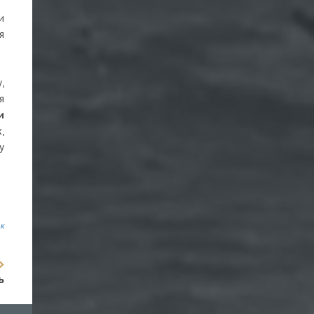
и
я
,
я
и
,
у
к
ь