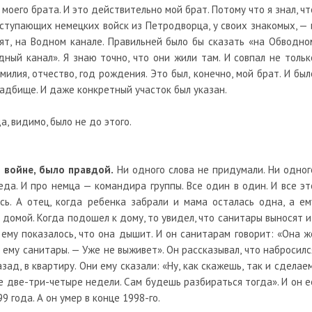
оего брата. И это действительно мой брат. Потому что я знал, чт
аступающих немецких войск из Петродворца, у своих знакомых, — 
рят, на Водном канале. Правильней было бы сказать «на Обводно
дный канал». Я знаю точно, что они жили там. И совпал не тольк
милия, отчество, год рождения. Это был, конечно, мой брат. И был
адбище. И даже конкретный участок был указан.
а, видимо, было не до этого.
о войне, было правдой.
Ни одного слова не придумали. Ни одног
еда. И про немца — командира группы. Все один в один. И все эт
ь. А отец, когда ребенка забрали и мама осталась одна, а ем
 домой. Когда подошел к дому, то увидел, что санитары выносят и
 ему показалось, что она дышит. И он санитарам говорит: «Она ж
 ему санитары. — Уже не выживет». Он рассказывал, что набросилс
зад, в квартиру. Они ему сказали: «Ну, как скажешь, так и сделаем
е две-три-четыре недели. Сам будешь разбираться тогда». И он е
9 года. А он умер в конце 1998-го.