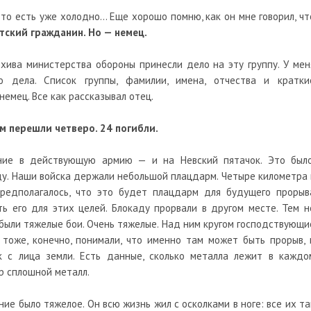
, то есть уже холодно… Еще хорошо помню, как он мне говорил, чт
тский гражданин. Но — немец.
хива министерства обороны принесли дело на эту группу. У мен
о дела. Список группы, фамилии, имена, отчества и кратки
 немец. Все как рассказывал отец.
м перешли четверо. 24 погибли.
ние в действующую армию — и на Невский пятачок. Это было
аду. Наши войска держали небольшой плацдарм. Четыре километра 
редполагалось, что это будет плацдарм для будущего прорыв
ть его для этих целей. Блокаду прорвали в другом месте. Тем н
 были тяжелые бои. Очень тяжелые. Над ним кругом господствующи
 тоже, конечно, понимали, что именно там может быть прорыв, 
к с лица земли. Есть данные, сколько металла лежит в каждо
р сплошной металл.
ение было тяжелое. Он всю жизнь жил с осколками в ноге: все их та