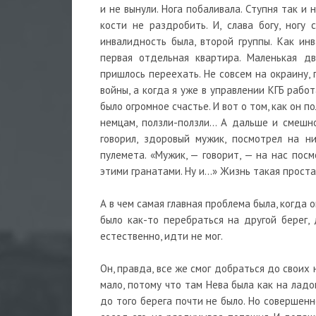
и не вынули. Нога побаливала. Ступня так и 
кости не раздробить. И, слава богу, ногу 
инвалидность была, второй группы. Как ин
первая отдельная квартира. Маленькая дв
пришлось переехать. Не совсем на окраину, п
войны, а когда я уже в управлении КГБ работ
было огромное счастье. И вот о том, как он 
немцам, ползли-ползли… А дальше и смешно
говорил, здоровый мужик, посмотрел на н
пулемета. «Мужик, — говорит, — на нас пос
этими гранатами. Ну и…» Жизнь такая проста
А в чем самая главная проблема была, когда о
было как-то перебраться на другой берег,
естественно, идти не мог.
Он, правда, все же смог добраться до своих
мало, потому что там Нева была как на лад
до того берега почти не было. Но совершенн