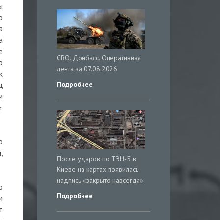
ы
о
а
а
е
СВО. Донбасс. Оперативная
о
лента за 07.08.2026
к
Подробнее
ц
м
с
о
,
После ударов по ТЭЦ-5 в
Киеве на картах появилась
надпись «закрыто навсегда»
о
Подробнее
и
т