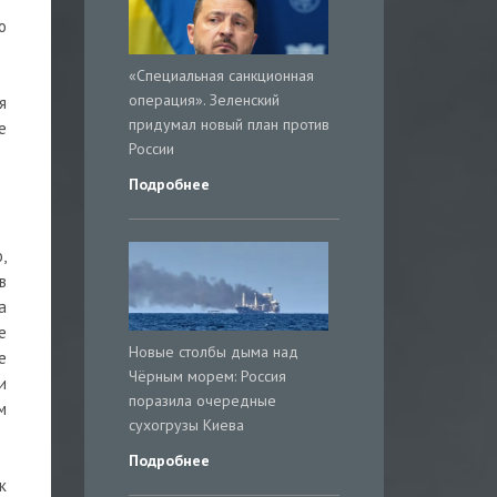
о
«Специальная санкционная
операция». Зеленский
я
придумал новый план против
е
России
Подробнее
,
в
а
е
Новые столбы дыма над
е
Чёрным морем: Россия
и
поразила очередные
м
сухогрузы Киева
Подробнее
к