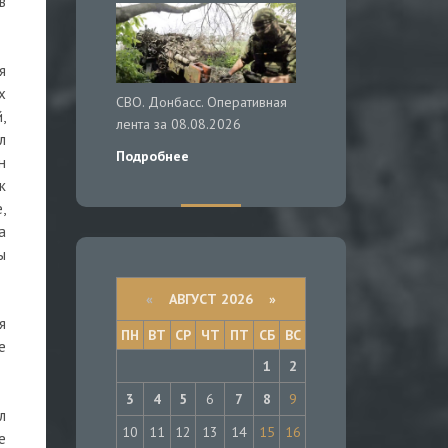
в
я
х
СВО. Донбасс. Оперативная
,
лента за 08.08.2026
л
Подробнее
н
к
,
а
ы
«
АВГУСТ 2026 »
я
ПН
ВТ
СР
ЧТ
ПТ
СБ
ВС
е
1
2
3
4
5
6
7
8
9
л
10
11
12
13
14
15
16
е