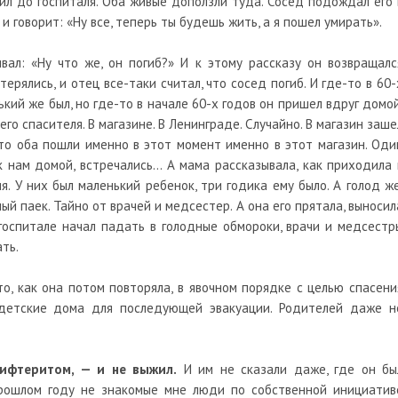
щил до госпиталя. Оба живые доползли туда. Сосед подождал его 
 и говорит: «Ну все, теперь ты будешь жить, а я пошел умирать».
ал: «Ну что же, он погиб?» И к этому рассказу он возвращалс
терялись, и отец все-таки считал, что сосед погиб. И где-то в 60-
ький же был, но где-то в начале 60-х годов он пришел вдруг домой
оего спасителя. В магазине. В Ленинграде. Случайно. В магазин заше
что оба пошли именно в этот момент именно в этот магазин. Оди
 нам домой, встречались… А мама рассказывала, как приходила 
я. У них был маленький ребенок, три годика ему было. А голод же
й паек. Тайно от врачей и медсестер. А она его прятала, выносил
госпитале начал падать в голодные обмороки, врачи и медсестр
ать.
то, как она потом повторяла, в явочном порядке с целью спасени
 детские дома для последующей эвакуации. Родителей даже н
дифтеритом, — и не выжил.
И им не сказали даже, где он бы
 прошлом году не знакомые мне люди по собственной инициатив