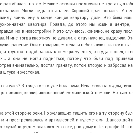
не разгибалась потом. Мелкие осколки предпочли не трогать, чтоб
сохранили. Могли ведь отнять ее. Хороший врач попался. У нег
валиду войны ему в конце концов квартиру дали. Это была наш
ухкомнатная квартира. Правда, до этого мы жили в центре, 
равда, но в новостройки. И это случилось, конечно, не сразу посл
ал. И мне тогда квартиру не давали, а отцу наконец выделили. Эт
получил ранение. Они с товарищем делали небольшую вылазку в тыл 
, и грустно: подобрались к немецкому доту, оттуда вышел, оте
их… а они не могли подняться, потому что были под прицело
мотрел внимательно, достал гранату, потом вторую и забросал на
я штука и жестокая.
н очнулся? В том, что это уже была зима, Нева скована льдом, нужн
 до помощи, квалифицированной медицинской помощи. Но сам он
 на этой стороне реки. Но желающих тащить его на ту сторону был
они и простреливалась и артиллерией, и пулеметами. Шансов дойт
о случайно рядом оказался его сосед по дому в Петергофе. И это