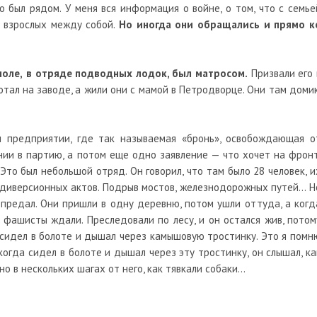
о был рядом. У меня вся информация о войне, о том, что с семье
в взрослых между собой.
Но иногда они обращались и прямо к
поле,
в отряде подводных лодок, был матросом.
Призвали его 
отал на заводе, а жили они с мамой в Петродворце. Они там домик
м предприятии, где так называемая «бронь», освобождающая о
ении в партию, а потом еще одно заявление — что хочет на фронт
то был небольшой отряд. Он говорил, что там было 28 человек, и
 диверсионных актов. Подрыв мостов, железнодорожных путей… Н
о предал. Они пришли в одну деревню, потом ушли оттуда, а когд
е фашисты ждали. Преследовали по лесу, и он остался жив, потом
росидел в болоте и дышал через камышовую тростинку. Это я помн
, когда сидел в болоте и дышал через эту тростинку, он слышал, ка
о в нескольких шагах от него, как тявкали собаки…