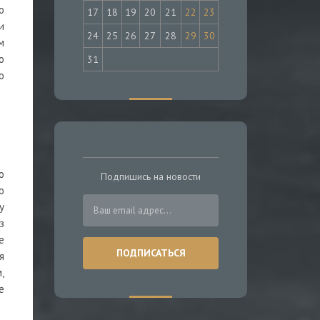
о
17
18
19
20
21
22
23
и
24
25
26
27
28
29
30
м
о
31
о
о
Подпишись на новости
о
у
з
е
я
,
е