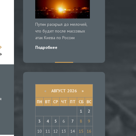
Путин раскрыл до мелочей,
что будет после массовых
атак Киева по России
Подробнее
ь
«
АВГУСТ 2026 »
я
ПН
ВТ
СР
ЧТ
ПТ
СБ
ВС
1
2
3
4
5
6
7
8
9
10
11
12
13
14
15
16