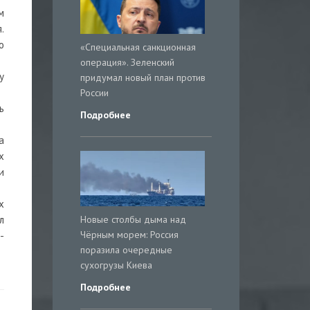
м
.
о
«Специальная санкционная
операция». Зеленский
у
придумал новый план против
России
ь
Подробнее
а
х
и
х
Новые столбы дыма над
л
Чёрным морем: Россия
-
поразила очередные
сухогрузы Киева
Подробнее