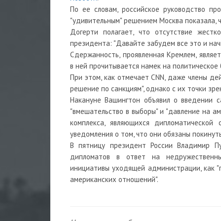
По ее словам, российское руководство пр
"удивительным" решением Москва показала, 
Догерти полагает, что отсутствие жестк
президента: "Давайте забудем все это и нач
Сдержанность, проявленная Кремлем, являет
в ней прочитывается намек на политическое б
При этом, как отмечает CNN, даже члены д
решение по санкциям", однако с их точки зрен
Накануне Вашингтон объявил о введении с
"вмешательство в выборы" и "давление на а
комплекса, являющихся дипломатической 
уведомления о том, что они обязаны покинут
В пятницу президент России Владимир Пу
дипломатов в ответ на недружественные
инициативы уходящей администрации, как "
американских отношений".