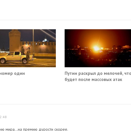
номер один
Путин раскрыл до мелочей, чт
будет после массовых атак
Киева по России
2:48
ю мира...на премию дурости скорее.