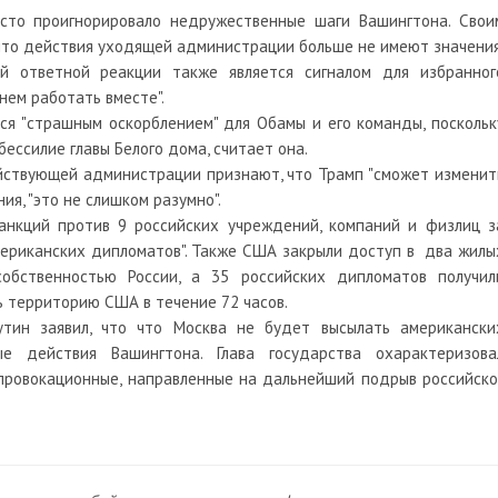
осто проигнорировало недружественные шаги Вашингтона. Свои
что действия уходящей администрации больше не имеют значения
ой ответной реакции также является сигналом для избранног
нем работать вместе".
ся "страшным оскорблением" для Обамы и его команды, поскольк
ессилие главы Белого дома, считает она.
ействующей администрации признают, что Трамп "сможет изменит
ия, "это не слишком разумно".
анкций против 9 российских учреждений, компаний и физлиц з
мериканских дипломатов". Также США закрыли доступ в два жилы
собственностью России, а 35 российских дипломатов получил
ь территорию США в течение 72 часов.
тин заявил, что что Москва не будет высылать американски
 действия Вашингтона. Глава государства охарактеризова
провокационные, направленные на дальнейший подрыв российско