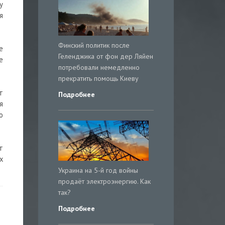
у
я
Финский политик после
е
Геленджика от фон дер Ляйен
е
потребовали немедленно
прекратить помощь Киеву
т
Подробнее
я
о
т
х
Украина на 5-й год войны
продаёт электроэнергию. Как
так?
Подробнее