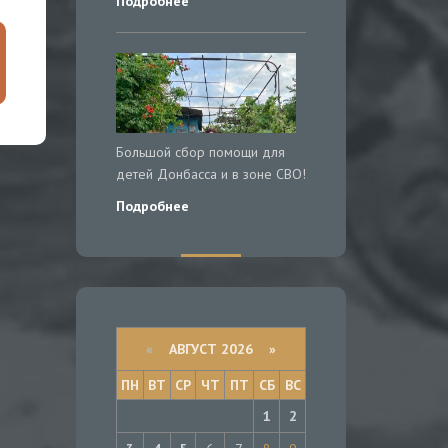
Подробнее
Большой сбор помощи для
детей Донбасса и в зоне СВО!
Подробнее
«
АВГУСТ 2026 »
ПН
ВТ
СР
ЧТ
ПТ
СБ
ВС
1
2