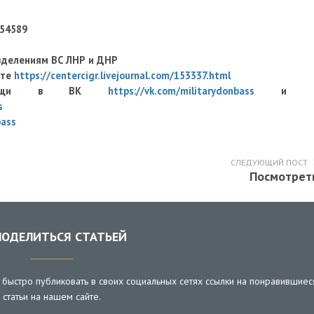
454589
зделениям ВС ЛНР и ДНР
оте
https://centercigr.livejournal.com/153337.html
й помощи в ВК
https://vk.com/militarydonbass
и 
s
bass
СЛЕДУЮЩИЙ ПОСТ
Посмотрет
ОДЕЛИТЬСЯ СТАТЬЕЙ
быстро публиковать в своих социальных сетях ссылки на понравившиес
статьи на нашем сайте.