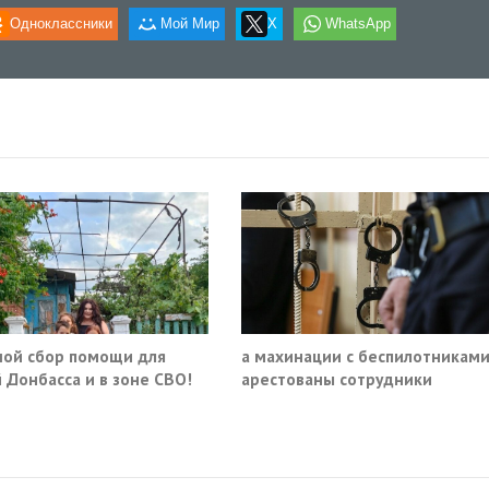
Одноклассники
Мой Мир
X
WhatsApp
ой сбор помощи для
а махинации с беспилотникам
 Донбасса и в зоне СВО!
арестованы сотрудники
Минпромторга и ГК «Эфко»