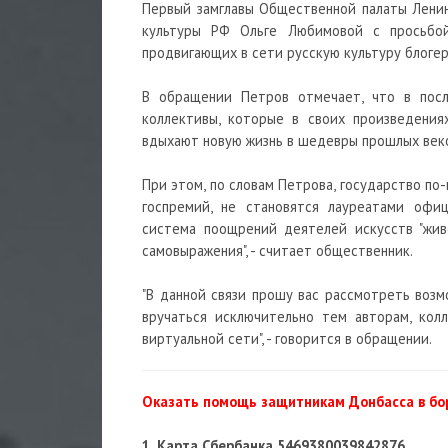
Первый замглавы Общественной палаты Лени
культуры РФ Ольге Любимовой с просьбой
продвигающих в сети русскую культуру блоге
В обращении Петров отмечает, что в посл
коллективы, которые в своих произведения
вдыхают новую жизнь в шедевры прошлых век
При этом, по словам Петрова, государство по
госпремий, не становятся лауреатами офиц
система поощрений деятелей искусств "жив
самовыражения", - считает общественник.
"В данной связи прошу вас рассмотреть воз
вручаться исключительно тем авторам, кол
виртуальной сети", - говорится в обращении.
Оказать помощь защитникам Донбасса в бор
1. Карта Сбербанка
5469380039842876