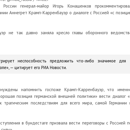
 России генерал-майор Игорь Конашенков прокомментирова
ании Аннегрет Крамп-Карренбауэр о диалоге с Россией «с позици
уэр не так давно заняла кресло главы оборонного ведомств
трирует неспособность предложить что-либо значимое для
опе», — цитирует его РИА Новости.
нуждены напомнить госпоже Крамп-Карренбауэр, что именн
орошая позиция германской внешней политики» вести диалог «
 трагическим последствиям для всего мира, самой Германии 
ступления в бундестаге призвала вести переговоры с Россией п
 силы».