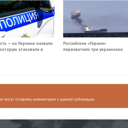
ость — на Украине назвали
Российские «Герани»
 которую атаковали в
перехватили три украинских
вском кафе
сухогруза южнее Одессы
 не могут оставлять комментарии к данной публикации.