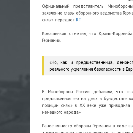
Официальный представитель Минобороны
заявление главы оборонного ведомства Герм
силы», передает
RT
.
Конашенков отметил, что Крамп-Карренба
Германии.
«Но, как и предшественница, демонс
реального укрепления безопасности в Евр
В Минобороны России добавили, что «вы
предложенная ею на днях в бундестаге «х
позиции силы» в XX веке уже приводила к
немецкого народа».
Ранее министр обороны Германии в ходе вы
таким вопросам, как разоружение, «с позиции