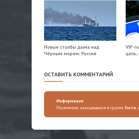
Новые столбы дыма над
VIP-г
Чёрным морем: Россия
цель,
поразила очередные сухогрузы
моско
Киева
ОСТАВИТЬ КОММЕНТАРИЙ
Информация
Посетители, находящиеся в группе
Гости
,