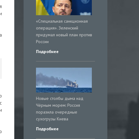
л
и
«Специальная санкционная
операция». Зеленский
придумал новый план против
а
России
Подробнее
о
Новые столбы дыма над
с
Чёрным морем: Россия
и
поразила очередные
сухогрузы Киева
Подробнее
о