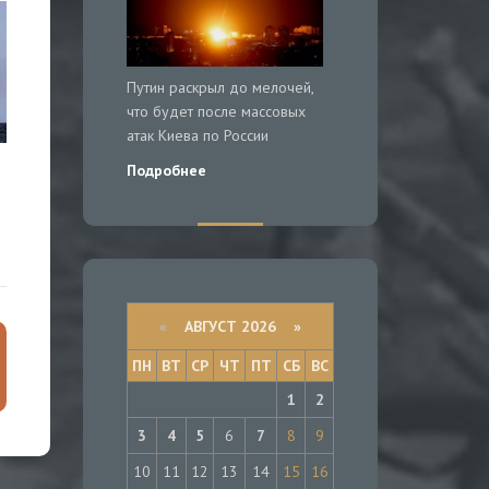
Путин раскрыл до мелочей,
что будет после массовых
атак Киева по России
Подробнее
«
АВГУСТ 2026 »
ПН
ВТ
СР
ЧТ
ПТ
СБ
ВС
1
2
3
4
5
6
7
8
9
10
11
12
13
14
15
16