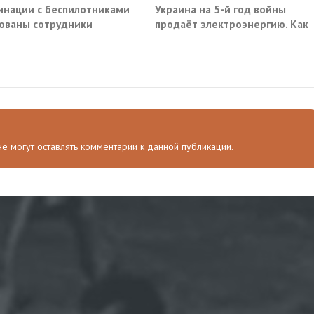
инации с беспилотниками
Украина на 5-й год войны
ованы сотрудники
продаёт электроэнергию. Как
омторга и ГК «Эфко»
так?
 не могут оставлять комментарии к данной публикации.