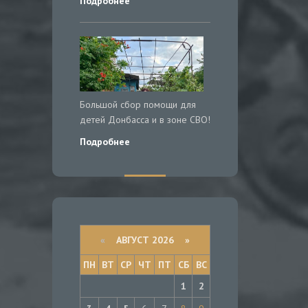
Подробнее
Большой сбор помощи для
детей Донбасса и в зоне СВО!
Подробнее
«
АВГУСТ 2026 »
ПН
ВТ
СР
ЧТ
ПТ
СБ
ВС
1
2