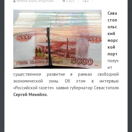
ИРИНА АЛЕКСАНДРОВА
5 621
0
Сева
стоп
ольс
кий
морс
кой
порт
получ
ит
существенное развитие в рамках свободной
экономической зоны. Об этом в интервью
«Российской газете» заявил губернатор Севастополя
Сергей Меняйло.