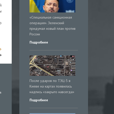
й
ы
«Специальная санкционная
о
операция». Зеленский
придумал новый план против
России
Подробнее
ь
После ударов по ТЭЦ-5 в
Киеве на картах появилась
надпись «закрыто навсегда»
я
Подробнее