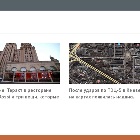
е: Теракт в ресторане
После ударов по ТЭЦ-5 в Киев
 Rossi и три вещи, которые
на картах появилась надпись
ма не умеет видеть в
«закрыто навсегда»