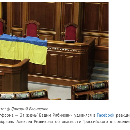
то: © Григорий Василенко
тформа — За жизнь" Вадим Рабинович удивился в
Facebook
реакци
краины Алексея Резникова об опасности "российского вторжения"