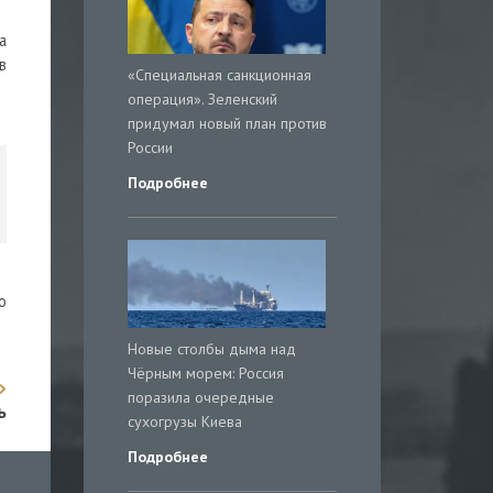
а
в
«Специальная санкционная
операция». Зеленский
придумал новый план против
России
Подробнее
о
Новые столбы дыма над
Чёрным морем: Россия
поразила очередные
ь
сухогрузы Киева
Подробнее