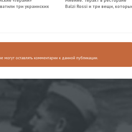
йские «Герани»
Мнение: Теракт в ресторане
ватили три украинских
Balzi Rossi и три вещи, которы
руза южнее Одессы
система не умеет видеть в
себе
 не могут оставлять комментарии к данной публикации.