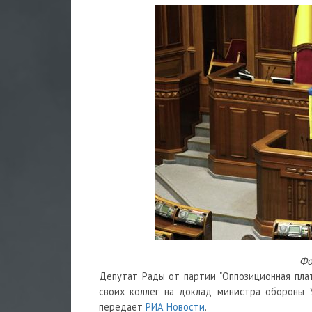
Фо
Депутат Рады от партии "Оппозиционная пла
своих коллег на доклад министра обороны У
передает
РИА Новости
.