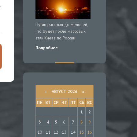
е
Путин раскрыл до мелочей,
что будет после массовых
атак Киева по России
Подробнее
«
АВГУСТ 2026 »
ПН
ВТ
СР
ЧТ
ПТ
СБ
ВС
1
2
3
4
5
6
7
8
9
10
11
12
13
14
15
16