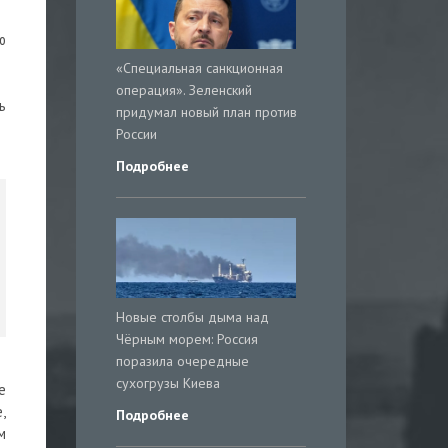
ю
«Специальная санкционная
операция». Зеленский
ь
придумал новый план против
России
Подробнее
Новые столбы дыма над
Чёрным морем: Россия
поразила очередные
сухогрузы Киева
е
,
Подробнее
м