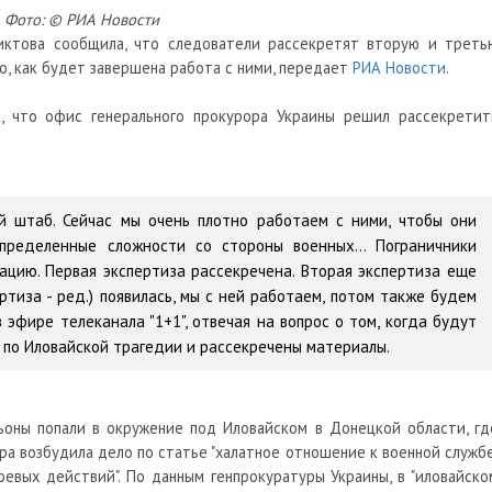
Фото: © РИА Новости
иктова сообщила, что следователи рассекретят вторую и треть
о, как будет завершена работа с ними, передает
РИА Новости
.
, что офис генерального прокурора Украины решил рассекретит
й штаб. Сейчас мы очень плотно работаем с ними, чтобы они
определенные сложности со стороны военных… Пограничники
ацию. Первая экспертиза рассекречена. Вторая экспертиза еще
ертиза - ред.) появилась, мы с ней работаем, потом также будем
в эфире телеканала "1+1", отвечая на вопрос о том, когда будут
 по Иловайской трагедии и рассекречены материалы.
льоны попали в окружение под Иловайском в Донецкой области, гд
ра возбудила дело по статье "халатное отношение к военной службе
евых действий". По данным генпрокуратуры Украины, в "иловайско