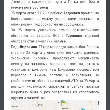
Донецка и населённого пункта Пески шли бои и
миномётные обстрелы.
23 марта около 17:20 в районе
Авдеевки
произошло
боестолкновение между украинскими военными и
ополченцами. Подробностей не сообщалось.
За 23 марта участились случаи артиллерийских
обстрелов со стороны ВСУ в
Горловке
, жертвой
обстрела стал 14-летний мальчик.
Под
Широкино
23 марта продолжались бои. За ночь
с 22 на 23 марта у ополчения несколько раненых.
Украинские силовики продолжают накапливать
пехоту на западных окраинах посёлка, пытаясь
установить контроль над Широкино посредством
перевеса в личном составе и артиллерии. По
сообщениям штаба так называемой АТО, за 23 марта
позиции украинских силовиков в районе посёлка
Широкино были 5 раз обстреляны из стрелкового
оружия и миномётов.