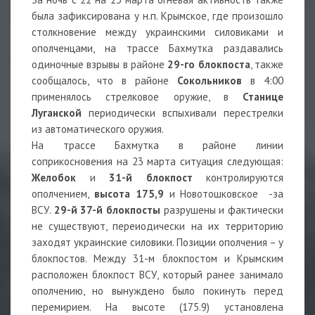
была зафиксирована у н.п. Крымское, где произошло
столкновение между украинскими силовиками и
ополченцами, на трассе Бахмутка раздавались
одиночные взрывы в районе
29-го блокпоста
, также
сообщалось, что в районе
Сокольников
в 4:00
применялось стрелковое оружие, в
Станице
Луганской
периодически вспыхивали перестрелки
из автоматического оружия.
На трассе Бахмутка в районе линии
соприкосновения на 23 марта ситуация следующая:
Желобок
и
31-й блокпост
контролируются
ополчением,
высота 175,9
и Новотошковское -за
ВСУ.
29-й 37-й блокпосты
разрушены и фактически
не существуют, переиодически на их территорию
заходят украинские силовики. Позиции ополчения – у
блокпостов. Между 31-м блокпостом и Крымским
расположен блокпост ВСУ, который ранее занимало
ополчению, но вынуждено было покинуть перед
перемирием. На высоте (175.9) установлена