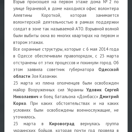
Взрыв произошел на первом этаже дома №2 по
улице Гераневой, в доме находился офис волонтера
Алевтины Короткой, которая занимается
волонтерской деятельностью в рамках поддержки
солдат в зоне так называемой АТО. Взрывной волной
были выбиты окна во многих квартирах на первом и
втором этажах.
Все охранные структуры, которые с 6 мая 2014 года
в Одессе обеспечивали правопорядок, с 23 марта
отстранены от этих процессов и покинули город. Об
этом заявила советник губернатора
Одесской
области
Зоя Казанжи.
23 марта из плена ополченцев были освобожден
майор Вооруженных сил Украины
Удовик Сергей
Николаевич
и боец батальона «Донбасс»
Дмитрий
Корко
. При каких обстоятельствах и на каких
условиях были освобождены военнослужащие, не
уточнялось.
23 марта в
Кировоград
вернулась группа
украинских бойцов, которая почти год провела в