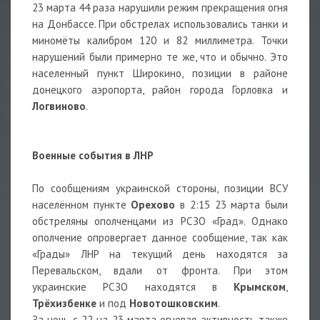
23 марта 44 раза нарушили режим прекращения огня
на Донбассе. При обстрелах использовались танки и
миномёты калибром 120 и 82 миллиметра. Точки
нарушений были примерно те же, что и обычно. Это
населенный пункт Широкино, позиции в районе
донецкого аэропорта, район города Горловка и
Логвиново
.
Военные события в ЛНР
По сообщениям украинской стороны, позиции ВСУ
населённом пункте
Орехово
в 2:15 23 марта были
обстреляны ополченцами из РСЗО «Град». Однако
ополчение опровергает данное сообщение, так как
«Грады» ЛНР на текущий день находятся за
Перевальском, вдали от фронта. При этом
украинские РСЗО находятся в
Крымском
,
Трёхизбенке
и под
Новотошковским
.
За ночь с 22 на 23 марта огневая активность также