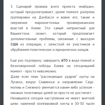
3. Сценарий провала всего проекта «майдан»,
который предусматривает, кроме полного разгрома
группировки на Донбассе и вовне его, также и
свержение марионеточных проамериканских
властей в Киеве. Это самый неприятный для
Вашингтона сюжет, который предполагает
дополнительные проблемы, связанные с выходом
США
из операции, с зачисткой ее участников и
обрубанием политических и юридических концов.
Ещё раз подчеркну: завершить
АТО
в виде полной и
безоговорочной победы Киева на сегодняшний
момент - просто невозможно.
Даже если план "рассекающих ударов" хунты на
Луганск, вокруг Славянска и направлении Саур-
могилы и Снежного увенчается каким-либо успехом -
никаких позитивных целей он просто не достигнет.
Начавшееся сегодня наступление не имеет внятной
цели: наличной группировкой хунты в 30-50 тысяч