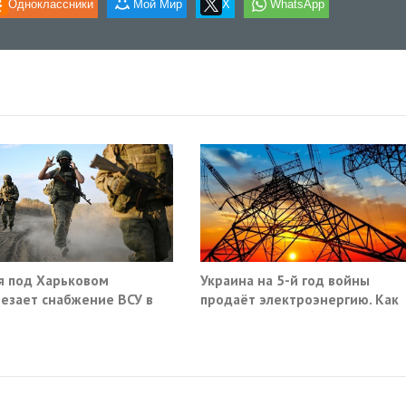
Одноклассники
Мой Мир
X
WhatsApp
я под Харьковом
Украина на 5-й год войны
езает снабжение ВСУ в
продаёт электроэнергию. Как
нске и Краматорске
так?