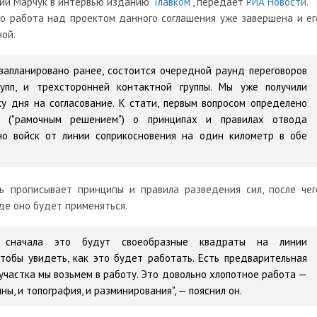
ний Марчук в интервью изданию "
Главком
", передает
РИА Новости
.
то работа над проектом данного соглашения уже завершена и ег
ной.
 запланировано ранее, состоится очередной раунд переговоров
упп, и трехсторонней контактной группы. Мы уже получили
у дня на согласование. К стати, первым вопросом определено
 ("рамочным решением") о принципах и правилах отвода
но войск от линии соприкосновения на один километр в обе
шь прописывает принципы и правила разведения сил, после чег
де оно будет применяться.
н, сначала это будут своеобразные квадраты на линии
Чтобы увидеть, как это будет работать. Есть предварительная
 участка мы возьмем в работу. Это довольно хлопотное работа —
ы, и топография, и разминирования", — пояснил он.