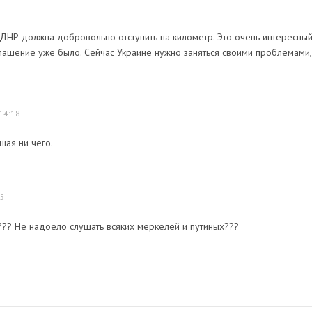
 ДНР должна добровольно отступить на километр. Это очень интересны
лашение уже было. Сейчас Украине нужно заняться своими проблемами,
14:18
щая ни чего.
15
??? Не надоело слушать всяких меркелей и путиных???