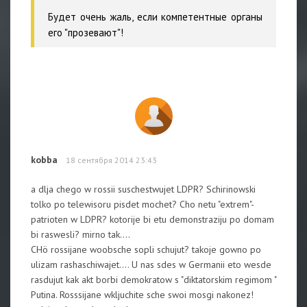
Будет очень жаль, если компетентные органы
его "прозевают"!
kobba
18 сентября 2014 23:43
a dlja chego w rossii suschestwujet LDPR? Schirinowski
tolko po telewisoru pisdet mochet? Cho netu "extrem"-
patrioten w LDPR? kotorije bi etu demonstraziju po domam
bi raswesli? mirno tak....
CHö rossijane woobsche sopli schujut? takoje gowno po
ulizam rashaschiwajet.... U nas sdes w Germanii eto wesde
rasdujut kak akt borbi demokratow s "diktatorskim regimom "
Putina. Rosssijane wkljuchite sche swoi mosgi nakonez!