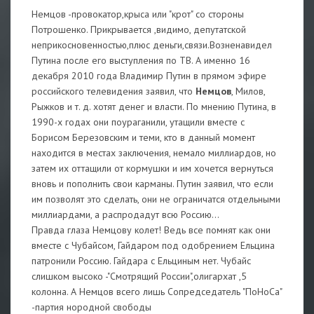
Немцов -провокатор,крыса или "крот" со стороны
Потрошенко. Прикрывается ,видимо, депутатской
неприкосновенностью,плюс деньги,связи.Возненавидел
Путина после его выступления по ТВ. А именно 16
декабря 2010 года Владимир Путин в прямом эфире
российского телевидения заявил, что
Немцов
, Милов,
Рыжков и т. д. хотят денег и власти. По мнению Путина, в
1990-х годах они поураганили, утащили вместе с
Борисом Березовским и теми, кто в данный момент
находится в местах заключения, немало миллиардов, но
затем их оттащили от кормушки и им хочется вернуться
вновь и пополнить свои карманы. Путин заявил, что если
им позволят это сделать, они не ограничатся отдельными
миллиардами, а распродадут всю Россию...
Правда глаза Немцову колет! Ведь все помнят как они
вместе с Чубайсом, Гайдаром под одобрением Ельцина
патронили Россию. Гайдара с Ельциным нет. Чубайс
слишком высоко -"Смотрящий России",олигархат ,5
колонна. А Немцов всего лишь Сопредседатель "ПоНоСа"
-партия нородной свободы