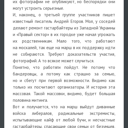
их фотографии не опубликуют, но беспорядки они
могут устроить серьезные.
И, наконец, о третьей группе участников пишет
известный писатель Андрей Егоров. Мол, у соседей
делают ремонт гастарбайтеры из Западной Украины
и «Правый сектор» в их городке уже начал угрожать
их родственникам. Мало того, что работают
на москалей, так еще на марш в их поддержку идти
не собираются. Требуют доказательств участия,
фотографий. А то всякое может случиться.
Понятно, что работяги пойдут. Не потому что
бандеровцы, а потому как страшно за семью,
но и сбегут при первой возможности. Видимо как
только их посчитают организаторы. И история эта
массовая. Такой массовки, видимо, будет большая
половина митинга.
Вот и получается, что на марш выйдут диванные
войска либералов, радикальные экстремисты,
испытывающие кайф от любой бучи, и несчастные
гастарбайтеры, спасающие свои семьи от безумцев,