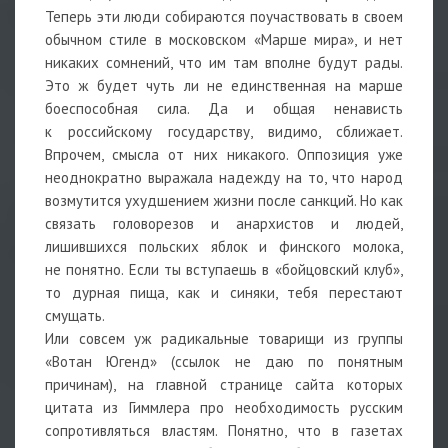
Теперь эти люди собираются поучаствовать в своем
обычном стиле в московском «Марше мира», и нет
никаких сомнений, что им там вполне будут рады.
Это ж будет чуть ли не единственная на марше
боеспособная сила. Да и общая ненависть
к российскому государству, видимо, сближает.
Впрочем, смысла от них никакого. Оппозиция уже
неоднократно выражала надежду на то, что народ
возмутится ухудшением жизни после санкций. Но как
связать головорезов и анархистов и людей,
лишившихся польских яблок и финского молока,
не понятно. Если ты вступаешь в «бойцовский клуб»,
то дурная пища, как и синяки, тебя перестают
смущать.
Или совсем уж радикальные товарищи из группы
«Вотан Югенд» (ссылок не даю по понятным
причинам), на главной странице сайта которых
цитата из Гиммлера про необходимость русским
сопротивляться властям. Понятно, что в газетах