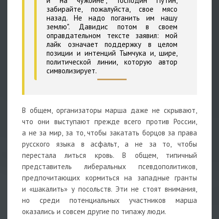
и на чужбине", "Господин Путин,
забирайте, пожалуйста, свое мясо
назад. Не надо поганить им нашу
землю". Давидис потом в своем
оправдательном тексте заявил: мой
лайк означает поддержку в целом
позиции и интенций Тымчука и, шире,
политической линии, которую автор
символизирует.
В общем, организаторы марша даже не скрывают,
что они выступают прежде всего против России,
а не за мир, за то, чтобы закатать борцов за права
русского языка в асфальт, а не за то, чтобы
перестала литься кровь. В общем, типичный
представитель либеральных псевдополитиков,
предпочитающих кормиться на западные гранты
и «шакалить» у посольств. Эти не стоят внимания,
но среди потенциальных участников марша
оказались и совсем другие по типажу люди.