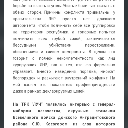
борьбе за власть и уголь. Убитые были так сказать с
обеих сторон. Причины конфликта тривиальны, у
правительства ЛНР просто нет должного
авторитета, чтобы подчинить себе все группировки
на территории республики, а топорные попытки
подчинить всех грубой силой, заканчиваются
бессудными убийствами, перестрелками,
обвинениями и сливом компромата. В целом это
говорит о полной некомпетентности как лиц
курирующих ЛНР, так и тех, кто ею формально
управляет. Вместо наведения порядка, множат
беспорядок и разжигают внутренний конфликт. На
мой взгляд это показатель профнепригодности
даже в рамках декларируемых целей.
На ТРК "ЛУЧ" появилось интервью с генерал-
майором казачества, окружным атаманом
Всевеликого войска донского Антрацитовского
района С.Ю. Косогором, из слов которого