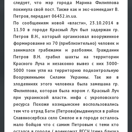
следует, что мэр города Марина Филиппова
покинула свой пост. Также как и экс-комендант В.
Петров, передает 06432.in.ua.
По сообщениям новой «власти», 23.10.2014 в
11.30 в городе Красный Луч был задержан гр.
Петров В.Н., который организовал вооруженное
формирование из 70 (приблизительно) человек и
занимался грабежами и разбоями. Гражданин
Петров В.Н. грабил шахты на территории
Красного Луча и незаконно вывез с них 3000-
5000 тонн угля на территорию подконтрольную
Вооруженными Силами Украины. Так же в
злодеяниях этого человека была замешана гр.
Филиппова, которая была мэром г. Красный Луч
при украинской власти. инфа с укроповского
ресурса Похоже козицынские воспользовались
тем что отряд Бати (Петрова)выдвинулся в район
Славяносербска село Смелое и в городе осталось
мало бойцов что с самим Петровым с теми кто
остался в городе ( военкомат ВГСЧ )тема близка