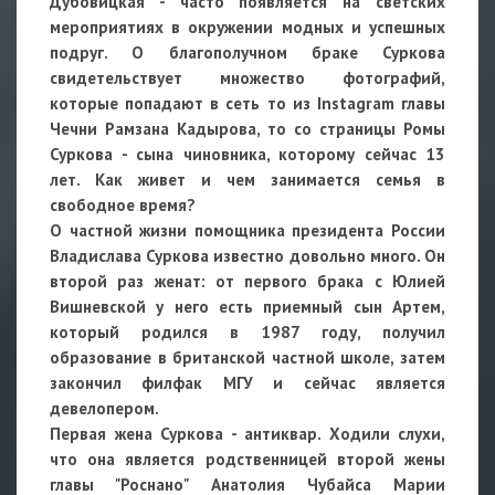
Дубовицкая - часто появляется на светских
мероприятиях в окружении модных и успешных
подруг. О благополучном браке Суркова
свидетельствует множество фотографий,
которые попадают в сеть то из Instagram главы
Чечни Рамзана Кадырова, то со страницы Ромы
Суркова - сына чиновника, которому сейчас 13
лет. Как живет и чем занимается семья в
свободное время?
О частной жизни помощника президента России
Владислава Суркова известно довольно много. Он
второй раз женат: от первого брака с Юлией
Вишневской у него есть приемный сын Артем,
который родился в 1987 году, получил
образование в британской частной школе, затем
закончил филфак МГУ и сейчас является
девелопером.
Первая жена Суркова - антиквар. Ходили слухи,
что она является родственницей второй жены
главы "Роснано" Анатолия Чубайса Марии