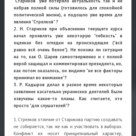
"Стариков" уже потеряло актуальность так и не
набрав полной силы (готовилось для спокойной
политической жизни), а подошло уже время для
явления "Стрелков" ?
2. Н. Стариков при объяснении текущего курса
начал проявлять уже некоторую "гибкость" в
оценках без оглядки на происходящее ("всё
равно всё очень белое"). Не похожа ли ситуация
на то, как О. Царев самоотверженно и с полной
верой защищал и комментировал президента, но,
как потом оказалось, он видимо "не все факторы
принимал во внимание"?
3. Р. Кадыров делал в разное время некоторые
заявляние касательно украинских деятелей. Были
озвучены какие-то планы. Как считаете, это
просто "для слушателей"?
1. Стрелков отличие от Старикова партию создавать
не собирается, так же как и участвовать в выборах.
Конфликт их носит принципиальный характер,