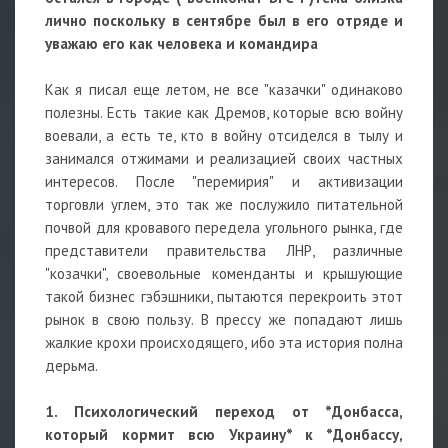
лично поскольку в сентябре был в его отряде и
уважаю его как человека и командира
Как я писал еще летом, не все "казачки" одинаково
полезны. Есть такие как Дремов, которые всю войну
воевали, а есть те, кто в войну отсиделся в тылу и
занимался отжимами и реализацией своих частных
интересов. После "перемирия" и активизации
торговли углем, это так же послужило питательной
почвой для кровавого передела угольного рынка, где
представители правительства ЛНР, различные
"козачки", своевольные коменданты и крышующие
такой бизнес гэбэшники, пытаются перекроить этот
рынок в свою пользу. В прессу же попадают лишь
жалкие крохи происходящего, ибо эта история полна
дерьма.
1. Психологический переход от *Донбасса,
который кормит всю Украину* к *Донбассу,