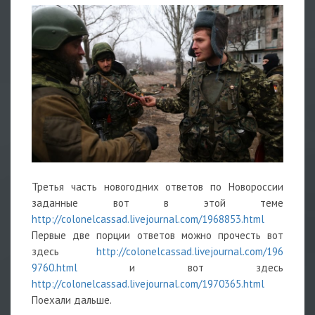
Третья часть новогодних ответов по Новороссии
заданные вот в этой теме
http://colonelcassad.livejournal.com/196
8853.html
Первые две порции ответов можно прочесть вот
здесь
http://colonelcassad.livejournal.com/196
9760.html
и вот здесь
http://colonelcassad.livejournal.com/197
0365.html
Поехали дальше.