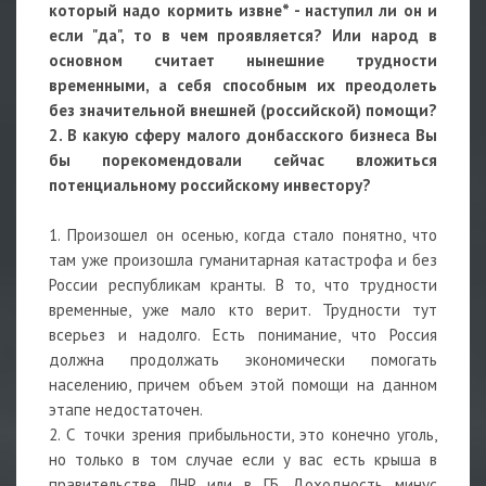
который надо кормить извне* - наступил ли он и
если "да", то в чем проявляется? Или народ в
основном считает нынешние трудности
временными, а себя способным их преодолеть
без значительной внешней (российской) помощи?
2. В какую сферу малого донбасского бизнеса Вы
бы порекомендовали сейчас вложиться
потенциальному российскому инвестору?
1. Произошел он осенью, когда стало понятно, что
там уже произошла гуманитарная катастрофа и без
России республикам кранты. В то, что трудности
временные, уже мало кто верит. Трудности тут
всерьез и надолго. Есть понимание, что Россия
должна продолжать экономически помогать
населению, причем объем этой помощи на данном
этапе недостаточен.
2. С точки зрения прибыльности, это конечно уголь,
но только в том случае если у вас есть крыша в
правительстве ЛНР или в ГБ. Доходность минус