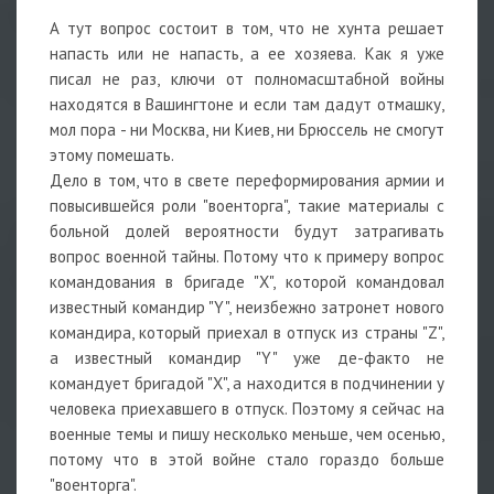
А тут вопрос состоит в том, что не хунта решает
напасть или не напасть, а ее хозяева. Как я уже
писал не раз, ключи от полномасштабной войны
находятся в Вашингтоне и если там дадут отмашку,
мол пора - ни Москва, ни Киев, ни Брюссель не смогут
этому помешать.
Дело в том, что в свете переформирования армии и
повысившейся роли "военторга", такие материалы с
больной долей вероятности будут затрагивать
вопрос военной тайны. Потому что к примеру вопрос
командования в бригаде "Х", которой командовал
известный командир "Y", неизбежно затронет нового
командира, который приехал в отпуск из страны "Z",
а известный командир "Y" уже де-факто не
командует бригадой "X", а находится в подчинении у
человека приехавшего в отпуск. Поэтому я сейчас на
военные темы и пишу несколько меньше, чем осенью,
потому что в этой войне стало гораздо больше
"военторга".