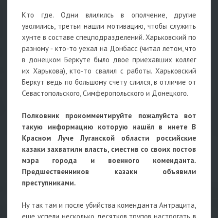
Кто где. Одни влилилсь в ополчение, другие
уволились, третьи нашли мотивацию, чтобы служить
хунте в составе спецподразделений. Харьковский по
разному - кто-то уехал на Донбасс (читал летом, что
в донецком Беркуте было двое приехавших коллег
их Харькова), кто-то свалил с работы. Харьковский
Беркут ведь по большому счету слился, в отличие от
Севастопольского, Симферопольского и Донецкого.
Полковник прокомментируйте пожалуйста вот
такую информацию которую нашёл в инете В
Красном Луче Луганской области российские
казаки захватили власть, сместив со своих постов
мэра города и военного коменданта.
Предшественников казаки объявили
преступниками.
Ну так там и после убийства коменданта Антрацита,
еще успели несколько десятков трупов настрогать в