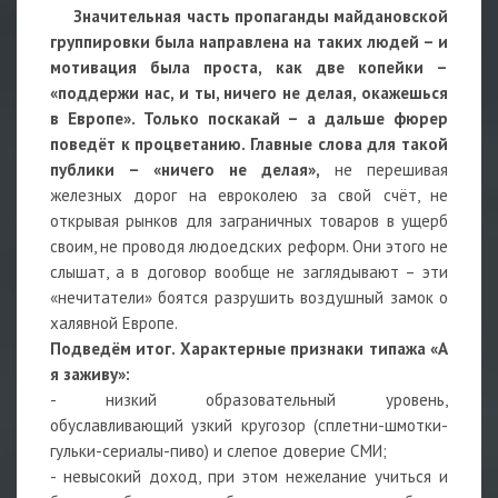
Значительная часть пропаганды майдановской
группировки была направлена на таких людей – и
мотивация была проста, как две копейки –
«поддержи нас, и ты, ничего не делая, окажешься
в Европе». Только поскакай – а дальше фюрер
поведёт к процветанию. Главные слова для такой
публики – «ничего не делая»,
не перешивая
железных дорог на евроколею за свой счёт, не
открывая рынков для заграничных товаров в ущерб
своим, не проводя людоедских реформ. Они этого не
слышат, а в договор вообще не заглядывают – эти
«нечитатели» боятся разрушить воздушный замок о
халявной Европе.
Подведём итог. Характерные признаки типажа «А
я заживу»:
- низкий образовательный уровень,
обуславливающий узкий кругозор (сплетни-шмотки-
гульки-сериалы-пиво) и слепое доверие СМИ;
- невысокий доход, при этом нежелание учиться и