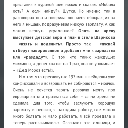
приставил к куриной шее ножик и сказал: «Мобила
есть? А если найду?». Шутка. Но именно так в
разговорах она и говорила: «он меня обокрал, из-за
него я нищая», подразумевая низкую зарплату. А как
можно вернуть украденное?
Опять на арену
выступает детская вера и план в стиле Шарикова
– «взять и поделить». Просто так – «пускай
отберут наворованное и добавят мне к зарплате»
или «раздадут».
О том, что таких жаждущих
миллионы, а денег хватит на 1 раз, она не упоминает
– «Дед Мороз есть!».
И о том, что пресловутые 193 млн. швейцарцы уже
конфисковали и возвращать не собираются – молчок.
Очень не хочется терять розовую мечту про
еврозарплаты и признаться себе – «я ни хрена не
сделала для того, чтобы заслужить хорошую
зарплату и пенсию, я находила работу, где можно
много болтать и мало работать, я всё проедала и
теперь расплачиваюсь». Осознают это единицы, и