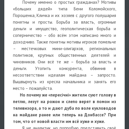
Почему именно о простых гражданах? Мотивы
«больших дядей» типа Бени Коломойского,
Порошенка, Кличка и их хозяев с другого полушария
понятны и просты. Борьба за власть, огромные
деньги и имущество, геополитическая борьба и
соперничество – обо всём этом написано много и
доходчиво. Также понятны мотивы игроков помельче
– местечковых мини-олигархов, региональных
политиков, крупных общественных деятелей и
чиновников. Они всё те же – борьба за власть и
деньги. Утопить конкурента, обвинив в
несоответствии идеалам майдана – запросто.
Вышвырнуть из кресла начальника и занять его
место – пожалуйста.
Но почему же «пересічні» жители суют голову в
петлю, лезут на рожон и слепо верят в помои из
телевизора, а то и дают дуба по воле кукловодов
на майдане ранее или теперь на Донбассе? При
том, что от новой власти им всё хуже и хуже.
Я не аналитик, но попробую представить своё