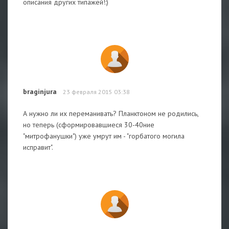
описания других типажей!:)
braginjura
23 февраля 2015 03:38
А нужно ли их переманивать? Планктоном не родились,
но теперь (сформировавшиеся 30-40ние
"митрофанушки") уже умрут им - "горбатого могила
исправит".