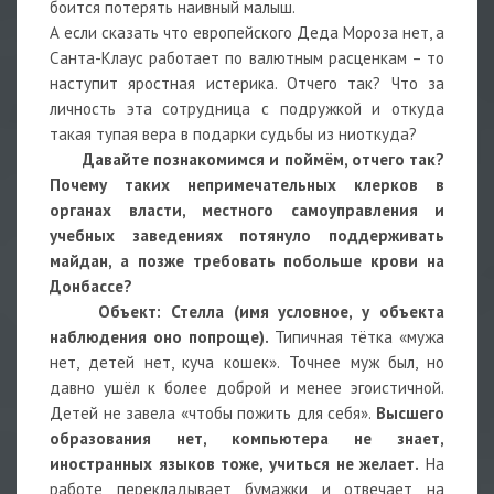
боится потерять наивный малыш.
А если сказать что европейского Деда Мороза нет, а
Санта-Клаус работает по валютным расценкам – то
наступит яростная истерика. Отчего так? Что за
личность эта сотрудница с подружкой и откуда
такая тупая вера в подарки судьбы из ниоткуда?
Давайте познакомимся и поймём, отчего так?
Почему таких непримечательных клерков в
органах власти, местного самоуправления и
учебных заведениях потянуло поддерживать
майдан, а позже требовать побольше крови на
Донбассе?
Объект: Стелла (имя условное, у объекта
наблюдения оно попроще).
Типичная тётка «мужа
нет, детей нет, куча кошек». Точнее муж был, но
давно ушёл к более доброй и менее эгоистичной.
Детей не завела «чтобы пожить для себя».
Высшего
образования нет, компьютера не знает,
иностранных языков тоже, учиться не желает.
На
работе перекладывает бумажки и отвечает на