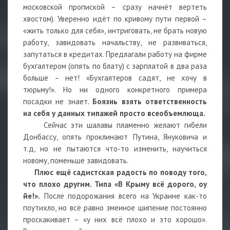
московской пропиской – сразу начнёт вертеть
хвостом). Уверенно идёт по кривому пути первой –
«жить только для себя», интриговать, не брать новую
работу, завидовать начальству, не развиваться,
запутаться в кредитах. Предлагали работу на фирме
бухгалтером (опять по блату) с зарплатой в два раза
больше – нет! «Бухгалтеров садят, не хочу в
тюрьму!». Но ни одного конкретного примера
посадки не знает.
Боязнь взять ответственность
на себя у данных типажей просто всеобъемлюща.
Сейчас эти шалавы пламенно желают гибели
Донбассу, опять проклинают Путина, Януковича и
т.д, но не пытаются что-то изменить, научиться
новому, поменьше завидовать.
Плюс ещё садистская радость по поводу того,
что плохо другим. Типа «В Крыму всё дорого, оу
йе!».
После подорожания всего на Украине как-то
поутихло, но всё равно змеиное шипение постоянно
проскакивает – «у них всё плохо и это хорошо».