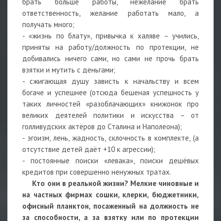
брать больше работы, нежелание брать
ответственность, желание работать мало, а
получать много;
- «жизнь по блату», привычка к халяве – учились,
приняты на работу/должность по протекции, не
добивались ничего сами, но сами не прочь брать
взятки и мутить с деньгами;
- сжигающая душу зависть к начальству и всем
богаче и успешнее (отсюда бешеная успешность у
таких личностей «разоблачающих» книжонок про
великих деятелей политики и искусства – от
голливудских актёров до Сталина и Наполеона);
- эгоизм, лень, жадность, склочность в комплекте, (а
отсутствие детей даёт +10 к агрессии);
- постоянные поиски «левака», поиски дешёвых
кредитов при совершенно ненужных тратах.
Кто они в реальной жизни? Мелкие чиновные и
на частных фирмах сошки, клерки, бюджетники,
офисный планктон, посаженный на должность не
за способности, а за взятку или по протекции