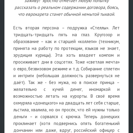
заживу!" яростно отметает любую попытку
рассказать о реальном содержании договора, боясь,
что еврокарета станет обычной немытой тыквой.
Есть вторая персона – подружка «Стеллы». Лет
тридцать-тридцать пять на глаз. Кругозор и
образование – как и старшей «коллеги» (техникум,
принята на работу по протекции, языков не знает,
эрудиция курицы). Эта хоть владеет компом и
просиживает дни в соцсетях. Тоже «светлая мечта»
о евро, безвизовом режиме и т.д. Собирание сплетен
и интриги (небольшая должность развернуться не
даёт). Так же - без мужа, но в поиске принца –
желательно с кучей денег, иномаркой и
возможностью летать на курорты. В своё время
охмуряла «донецкого» на двадцать лет себя старше,
льстила, хвалила, но он просёк, что ей нужны только
деньги – и сорвался с крючка. Теперь донецких
проклинает (хотя подвернись опять богатенький
дончанин или даже, вдруг, российский офицер с