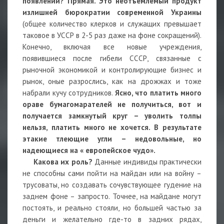
появлении? Прямая. Это неотъемлемый продукт
излишней бюрократии современной Украины
(общее количество клерков и служащих превышает
таковое в УССР в 2-5 раз даже на фоне сокращений).
Конечно, включая все новые учреждения,
появившиеся после гибели СССР, связанные с
рыночной экономикой и контролирующие бизнес и
рынок, оные разрослись, как на дрожжах и тоже
набрали кучу сотрудников.
Ясно, что платить много
ораве бумагомарателей не получиться, вот и
получается замкнутый круг – уволить толпы
нельзя, платить много не хочется. В результате
этакие тлеющие угли – недовольные, но
надеющиеся на « европейское чудо».
Какова их роль?
Данные индивиды практически
не способны сами пойти на майдан или на войну –
трусоваты, но создавать сочувствующее гудение на
заднем фоне – запросто. Точнее, на майдане могут
постоять, и реально стояли, но большей частью за
деньги и желательно где-то в задних рядах,