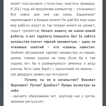
может подтасовать статистику, запутать проверку.
В 2012 году ей предлагали компьютер – отказалась!
Всё новое для неё как казнь. Башмачкин*
переписывает и больше ничего! Не дай бог ещё один
вид работы дадут (и так полдня ничего не делает,
сидит треплется).
Ничего нового, ни капли новой
работы, а вот зарплату повысить бы! За заботу
начальства платит чёрной ненавистью – одно из
основных занятий – это «сеансы зависти».
Злобное обсуждение зарплат начальства, их машин,
домов, томные вздохи на тему «Если бы я там
сидела, вот бы я развернулась!» (имелись в виду
взятки). Хотя сама берёт с просителей по мелочи –
где двадцать гривен, где пятьдесят.
Почему ты не в начальстве? Виноват
Янукович? Путин? Донбасс? Лучше посмотри на
себя:
- высшего образования нет, кругозор как у дятла,
желания учиться нет;