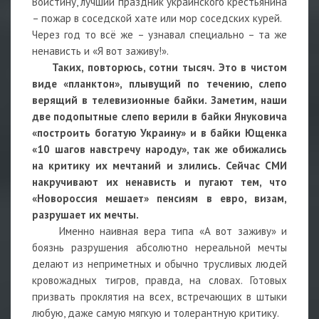
Воистину, лучший праздник украинского крестьянина
– пожар в соседской хате или мор соседских курей.
Через год то всё же – узнавал специально – та же
ненависть и «Я вот заживу!».
Таких, повторюсь, сотни тысяч. Это в чистом
виде «планктон», плывущий по течению, слепо
верящий в телевизионные байки. Заметим, наши
две подопытные слепо верили в байки Януковича
«построить богатую Украину» и в байки Ющенка
«10 шагов навстречу народу», так же обижались
на критику их мечтаний и злились. Сейчас СМИ
накручивают их ненависть и пугают тем, что
«Новороссия мешает» пенсиям в евро, визам,
разрушает их мечты.
Именно наивная вера типа «А вот заживу» и
боязнь разрушения абсолютно нереальной мечты
делают из неприметных и обычно трусливых людей
кровожадных тигров, правда, на словах. Готовых
призвать проклятия на всех, встречающих в штыки
любую, даже самую мягкую и толерантную критику.