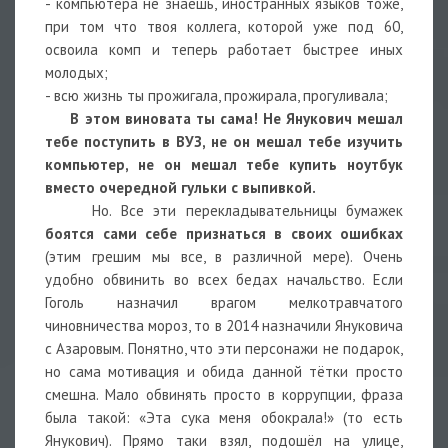
- компьютера не знаешь, иностранных языков тоже,
при том что твоя коллега, которой уже под 60,
освоила комп и теперь работает быстрее иных
молодых;
- всю жизнь ты прожигала, прожирала, прогуливала;
В этом виновата ты сама! Не Янукович мешал
тебе поступить в ВУЗ, не он мешал тебе изучить
компьютер, не он мешал тебе купить ноутбук
вместо очередной гульки с выпивкой.
Но. Все эти перекладывательницы бумажек
боятся сами себе признаться в своих ошибках
(этим грешим мы все, в различной мере). Очень
удобно обвинить во всех бедах начальство. Если
Гоголь назначил врагом мелкотравчатого
чиновничества мороз, то в 2014 назначили Януковича
с Азаровым. Понятно, что эти персонажи не подарок,
но сама мотивация и обида данной тётки просто
смешна. Мало обвинять просто в коррупции, фраза
была такой: «Эта сука меня обокрала!» (то есть
Янукович). Прямо таки взял, подошёл на улице,