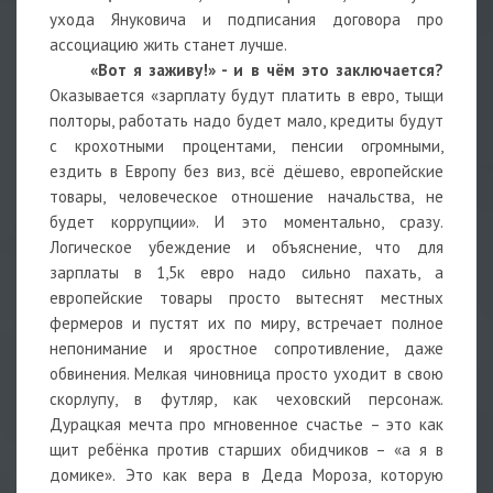
ухода Януковича и подписания договора про
ассоциацию жить станет лучше.
«Вот я заживу!» - и в чём это заключается?
Оказывается «зарплату будут платить в евро, тыщи
полторы, работать надо будет мало, кредиты будут
с крохотными процентами, пенсии огромными,
ездить в Европу без виз, всё дёшево, европейские
товары, человеческое отношение начальства, не
будет коррупции». И это моментально, сразу.
Логическое убеждение и объяснение, что для
зарплаты в 1,5к евро надо сильно пахать, а
европейские товары просто вытеснят местных
фермеров и пустят их по миру, встречает полное
непонимание и яростное сопротивление, даже
обвинения. Мелкая чиновница просто уходит в свою
скорлупу, в футляр, как чеховский персонаж.
Дурацкая мечта про мгновенное счастье – это как
щит ребёнка против старших обидчиков – «а я в
домике». Это как вера в Деда Мороза, которую