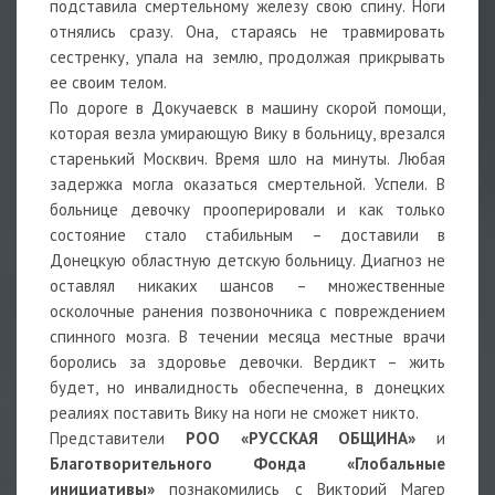
подставила смертельному железу свою спину. Ноги
отнялись сразу. Она, стараясь не травмировать
сестренку, упала на землю, продолжая прикрывать
ее своим телом.
По дороге в Докучаевск в машину скорой помощи,
которая везла умирающую Вику в больницу, врезался
старенький Москвич. Время шло на минуты. Любая
задержка могла оказаться смертельной. Успели. В
больнице девочку прооперировали и как только
состояние стало стабильным – доставили в
Донецкую областную детскую больницу. Диагноз не
оставлял никаких шансов – множественные
осколочные ранения позвоночника с повреждением
спинного мозга. В течении месяца местные врачи
боролись за здоровье девочки. Вердикт – жить
будет, но инвалидность обеспеченна, в донецких
реалиях поставить Вику на ноги не сможет никто.
Представители
РОО «РУССКАЯ ОБЩИНА»
и
Благотворительного Фонда «Глобальные
инициативы»
познакомились с Викторий Магер