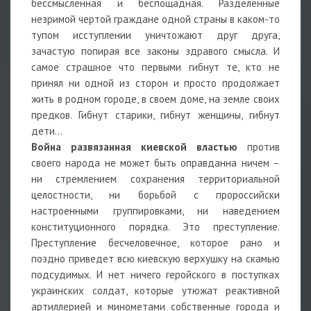
бессмысленная и беспощадная. Разделенные
незримой чертой граждане одной страны в каком-то
тупом исступлении уничтожают друг друга,
зачастую попирая все законы здравого смысла. И
самое страшное что первыми гибнут те, кто не
принял ни одной из сторон и просто продолжает
жить в родном городе, в своем доме, на земле своих
предков. Гибнут старики, гибнут женщины, гибнут
дети…
Война развязанная киевской властью
против
своего народа не может быть оправданна ничем –
ни стремлением сохранения территориальной
целостности, ни борьбой с пророссийски
настроенными группировками, ни наведением
конституционного порядка. Это преступление.
Преступление бесчеловечное, которое рано и
поздно приведет всю киевскую верхушку на скамью
подсудимых. И нет ничего геройского в поступках
украинских солдат, которые утюжат реактивной
артиллерией и минометами собственные города и