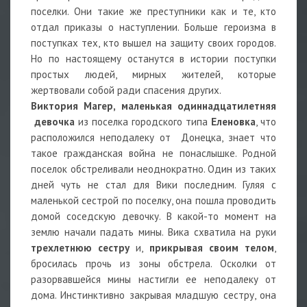
поселки. Они такие же преступники как и те, кто
отдал приказы о наступлении. Больше героизма в
поступках тех, кто вышел на защиту своих городов.
Но по настоящему останутся в истории поступки
простых людей, мирных жителей, которые
жертвовали собой ради спасения других.
Виктория Магер, маленькая одиннадцатилетняя
девочка
из поселка городского типа
Еленовка
, что
расположился неподалеку от Донецка, знает что
такое гражданская война не понаслышке. Родной
поселок обстреливали неоднократно. Один из таких
дней чуть не стал для Вики последним. Гуляя с
маленькой сестрой по поселку, она пошла проводить
домой соседскую девочку. В какой-то момент на
землю начали падать мины. Вика схватила на руки
трехлетнюю сестру
и,
прикрывая своим телом
,
бросилась прочь из зоны обстрела. Осколки от
разорвавшейся мины настигли ее неподалеку от
дома. Инстинктивно закрывая младшую сестру, она