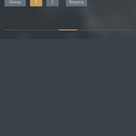
Назад
1
2
Вперед
О САЙТЕ
Публикуем различные мнения, статьи и видеоматериалы.
Посетителям нашего сайта предоставляем возможность
общения на портале – вы можете комментировать
публикации и добавлять свои.
НОВОСТИ