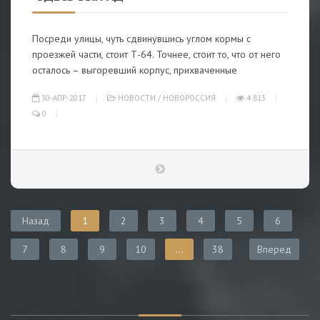
Посреди улицы, чуть сдвинувшись углом кормы с
проезжей части, стоит Т-64. Точнее, стоит то, что от него
осталось – выгоревший корпус, прихваченные
30-АПР-2017
НОВОСТИ
/
НОВОРОССИЯ
4 813
0
Назад
1
2
3
4
5
6
7
8
9
10
...
38
Вперед